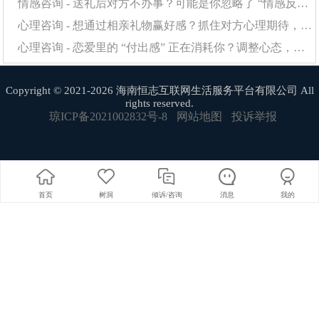
情感咨询 - 送礼后对方不办事？可能是你忽略了 “情感反馈”，这步很关键
心理咨询 - 想通过相亲礼物赢好感？抓住对方心理期待，送礼才不白费功夫
心理咨询 - 恋爱里的 “付出感” 正在消耗你？调整心态，感情才能长久保鲜
Copyright © 2021-2026 海南恒志互联网生活服务平台有限公司 All
rights reserved.
琼ICP备2021002832号-8
网站地图
投诉举报
首页
树洞
倾诉/咨询
消息
我的