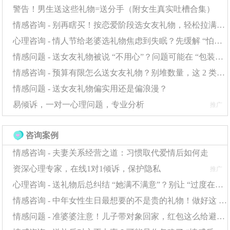
圣诞礼物送什么？圣诞礼物送女友什么好？以上就是比较
警告！男生送这些礼物=送分手（附女生真实吐槽合集）
受欢迎的礼物，如果你还是不知道选择什么，那么只要问
情感咨询 - 别再瞎买！按恋爱阶段选女友礼物，轻松拉满彼此感情浓度
你的心，你觉得什么好，送给女友的话， 女友应该也会喜
心理咨询 - 情人节给老婆选礼物焦虑到失眠？先缓解 “怕出错” 的心理，选对礼物更轻松
欢。而且对于女生来说，什么礼物并不重要，重要的是，
情感问题 - 送女友礼物被说 “不用心”？问题可能在 “包装和仪式感” 上
你是不是用心准备了礼物，只要用心了，无论什么礼物，
情感咨询 - 预算有限怎么送女友礼物？别堆数量，这 2 类礼物更显用心
女生都是会喜欢的。
情感问题 - 送女友礼物偏实用还是偏浪漫？
易倾诉，一对一心理问题，专业分析
推广
咨询案例
情感咨询 - 夫妻关系经营之道：习惯取代爱情后如何走
资深心理专家，在线1对1倾诉，保护隐私
推广
心理咨询 - 送礼物后总纠结 “她满不满意”？别让 “过度在意” 消耗感情
情感咨询 - 中年女性生日最想要的不是贵的礼物！做好这 2 点，普通礼物也能暖到她心里
情感问题 - 准婆婆注意！儿子带对象回家，红包这么给避免情感小插曲