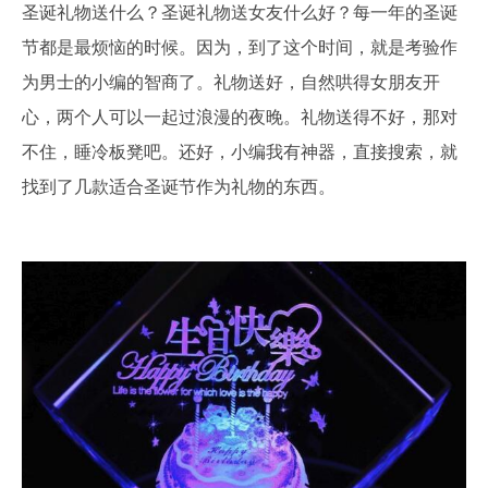
圣诞礼物送什么？圣诞礼物送女友什么好？每一年的圣诞
节都是最烦恼的时候。因为，到了这个时间，就是考验作
为男士的小编的智商了。礼物送好，自然哄得女朋友开
心，两个人可以一起过浪漫的夜晚。礼物送得不好，那对
不住，睡冷板凳吧。还好，小编我有神器，直接搜索，就
找到了几款适合圣诞节作为礼物的东西。