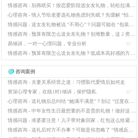
也不是很单调。给一个女孩一个大的小吃盒，使它更有趣
情感咨询 - 别再瞎买！按恋爱阶段选女友礼物，轻松拉满彼此感情浓度
心理咨询 - 情人节给老婆选礼物焦虑到失眠？先缓解 “怕出错” 的心理，选对礼物更轻松
情感问题 - 送女友礼物被说 “不用心”？问题可能在 “包装和仪式感” 上
[add_products_attr num="2" cat="" tag="" sex="" type
情感咨询 - 预算有限怎么送女友礼物？别堆数量，这 2 类礼物更显用心
=""]
易倾诉，一对一心理问题，专业分析
推广
情感咨询 - 预算有限怎么送女友礼物？低成本高好感的方案全在这
咨询案例
情感咨询 - 夫妻关系经营之道：习惯取代爱情后如何走
资深心理专家，在线1对1倾诉，保护隐私
推广
心理咨询 - 送礼物后总纠结 “她满不满意”？别让 “过度在意” 消耗感情
情感咨询 - 中年女性生日最想要的不是贵的礼物！做好这 2 点，普通礼物也能暖到她心里
情感问题 - 准婆婆注意！儿子带对象回家，红包这么给避免情感小插曲
情感咨询 - 送礼后对方不办事？可能是你忽略了 “情感反馈”，这步很关键