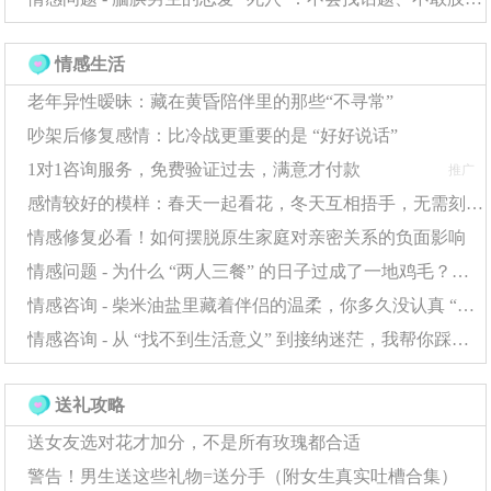
创造性的夜灯对女孩也起着很大的作用，对女孩来说，晚
情感生活
上起床也很方便。而夜灯可以发出柔和的灯光，可以营造
老年异性暧昧：藏在黄昏陪伴里的那些“不寻常”
温馨浪漫的氛围，让你的新年前夜不再单调，更多的是新
吵架后修复感情：比冷战更重要的是 “好好说话”
1对1咨询服务，免费验证过去，满意才付款
推广
[add_products_attr num="2" cat="" tag="" sex="" type
感情较好的模样：春天一起看花，冬天互相捂手，无需刻意庆祝每一天
=""]
情感修复必看！如何摆脱原生家庭对亲密关系的负面影响
情感问题 - 为什么 “两人三餐” 的日子过成了一地鸡毛？这些问题正在消耗你的幸福
情感咨询 - 柴米油盐里藏着伴侣的温柔，你多久没认真 “看见” 了？
情感咨询 - 从 “找不到生活意义” 到接纳迷茫，我帮你踩过这些坑
五、送零食美食
送礼攻略
送女友选对花才加分，不是所有玫瑰都合适
小吃是女孩的最爱，除夕这样美好的时刻没有陪伴的食物
警告！男生送这些礼物=送分手（附女生真实吐槽合集）