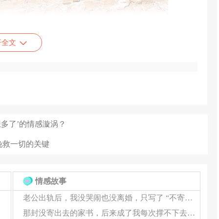
开全文
虚，但伴侣间的积极反馈才是维系情感的纽带。一旦这份
此的情谊。正如心理学先驱所言，真正的孤独，不在于身
密关系中，这种“看见”与“回应”，是情感流动的桥梁，
向的关键。有一种沟通方式，被形象地称为“情感四魔
多了’的情感漩涡？
艺术》中的阐述，它们分别是苛责、轻视、逃避与冷漠。想
挽救一切的关键
与露西，从曾经的甜蜜无间，到后来的争吵不断，正是
能演变成对人格的贬低，继而是互不相让的逃避，最终以冷
日益加深。
情感故事
老公出轨后，我没哭闹也没离婚，只写了 “不寄之信”
长期透支的结果。当伴侣间的每一次互动都充斥着消极与
那封没寄出去的家书，后来成了我每次撑不下去时的 “救命符”
一书所述，分手往往源于对变化的不适应。在漫长的相处