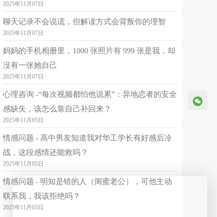
2025年11月07日
免费私聊
已倾听：1695258分钟
聊天记录不会说谎，但解读方式会背叛你的理智
2025年11月07日
简介
24-26年冠获529👑好评Top1官方人气热榜第1 🦄坚持做🈶“高质”咨询-心理疗愈🦄 🪷疗愈创伤-我们🉑给自己最好的爱🌠 及时陪伴解压解忧🎑咨询师排序参照夜我23点休 ❤️‍🔥心理健康是🈚️价之宝🔮★情绪情感个人成长类 🍀2026年夏 赴北京参与全国心理从业者交流 受邀参加专访。 👑525心理健康节咨询冠🇨🇳 世界精神卫生日咨询获冠🇨🇳 世界青少年心理健康套餐冠🇨🇳 2月6日心理健康对话套餐冠🇨🇳 3月25大学生心理健康教育冠🇨🇳 4月2世界 孤独症 咨询好评冠🇨🇳 12月5校园心理健康日套餐冠🇨🇳 国家一级普通话🇨🇳 声音悦耳 🪷🍀 🈶意义声音👉激活内在平静与愉悦🉐疗愈 👑教师节高考日咨询冠 报考辽师应用心理学硕士🌠 政治✅英语✅心理学专业课📚✅🌌过国家线🇨🇳 读万卷书不如✨行万里路 已走访法🇫🇷瑞士🇨🇭意大利🇮🇹等国内外知名城市 国家颁发全科教师资格证📚✅ 高级家庭教育指导师资格证✅ 高级婚姻情感咨询师资格证✅ 从事心理 教育工作12年+🍀⏰ 已在各平台帮助＞3500人🍀⏰ 👑多位来访原生家庭/婆媳/夫妻关系等🉐好评 👑2月14情人节咨询单好评冠🇨🇳 👑520、521告白季咨询额冠🇨🇳 👑七夕接单总额好评总量冠🇨🇳 24年 👑春节冠～三月冠6🎖四～六月冠15🎖 👑7～12月接单连获6冠🎖夜间咨询冠9🎖 25年 👑春节咨询大赛冠五1节冠 👑倾听达人10🎖荣耀之星16🎖 👑1-6月接单6连冠7-12月套餐6冠 🦄26年元旦🇨🇳3.5元单冠除夕套餐冠 👑五一节假🇨🇳3.5元时长好评套餐冠 👑1～6月3-3.4-3.5-3.9元好评量🥰🍀冠 👑7月4元情感情绪咨询🉐好评 做🉐高优质咨询 👑婚恋情感修复类🦄情绪管理类好评冠🏆 👑婚姻情感经营类🦄人际关系类好评冠🏆 👑情侣牵手复合类🦄家庭沟通类好评冠🏆 怎样能不与爱情擦肩而过? 🈶帮助易倾诉数对💞情侣提供👉约会技巧 ㊗️牵手㊗️复合 多名国内外婚姻情感🉐深度咨询 👑荣获最美咨询师Top1✅ 👑情绪管理类🦄心理成长套餐热销榜2冠🏆 👑人际关系类💞亲子家庭套餐热销榜2冠🏆 👑情感修复类💞情感经营套餐热销榜2冠🏆 👑重阳节/父亲节/母亲节好评冠 👉👉暖声好评全冠👇首连获🈵5期5星Top1 👑24年春节～25年春节~26年春节 👑首位咨询师🦄连年🦄连月🦄连获528冠✅ 👑24年春节咨询大赛获冠🔮 👑25年春节咨询大赛 获冠🔮 👑26年春节咨询人数套餐冠🔮 👑咨询＞2万8千小时Top1💐 👑咨询榜连续31月🈶Top1✅ 👑国际宽容日拥抱情人节套餐冠 👑国际大学生双12陪伴日套餐冠 别让自己消化所有委屈🈲 创伤修复需趁早需咨询经验❤️‍🔥及时倾诉☎️☎️☎️ 我在这里✅陪你一起慢慢走出不开心的日子🔮 👑首位文字语音套餐✨连获3年冠⏰⏰⏰ 官方🌠特邀嘉宾分享心理咨询师经验 ≥60分钟问题🉑深度咨询 避免思维断层🔥🔥🔥 多年问题套餐🉐精深更专业咨询⏰ 心理创伤修复要及时 趁早🌅 心理状态决定👇 倾诉👉清理内心垃圾🦄 ✨生命质量✅💎💎💎独特方法化抑郁焦虑内耗 ✨工作状态💹💫🔔㊙️独特方式带你进入潜意识 ✨生活幸福👩‍❤️‍💋‍👨了解最真实的你 ♨️ 最爱的人♥️ 不要压抑自己的感受🚦 人只有拥有更多“快乐”时刻🔮 你的🪷运气才会变得更好🌌 一天🀄最重要—敢于👏诉说自己♥️事 让内心深处声音得👉倾听🌌 🌅用真诚陪您度过人生中 每一个 孤单无助🚨灰暗🚨难熬🆘时刻🌅 👑获易倾诉平台一等奖＞50次🇨🇳 为确保接单质量 一人一日限一小时 23年完成北京【心理实操技能课程】✅ 💒多名家长打来帮孩子做心理疏导☎️ 🏡多名大学老师国内外博士研究生 考研考编考公国企来访们复购咨询☎️ 🏙️各地多名来访解决职场🎪困惑🉐好评 已接到来访从台湾澳门🇲🇴香港🇭🇰等地 人生海海人人皆有烦恼、崩溃目前已🈶多名🔥 来访从英🇬🇧美🇺🇸马来西亚🇲🇾柬埔寨🇰🇭泰🇹🇭 澳大利亚🇦🇺韩🇰🇷越南🇻🇳等国家打来多次咨询☎️⛳️ 咨询是学习 爱自己 ✅ 每一种情绪都值🉐被看见✅ 更美好成为平和的自己👏👏👏 🇨🇳人生很长 在心理需要的时候⚠️ 积极寻求帮助✅是强者的表现👍👍 文字套餐一经售出不予退款 18岁～60岁以上均有过咨询经验⏳骚扰平台封号
妈妈的手机相册里，1000 张照片有 999 张是我，却
没有一张她自己
王秋霞
2
¥
起
可接单
2025年11月07日
35岁
大专
狮子座
平台认证
婚恋
亲子
心理健康
心理咨询 -“每次视频都怕他说累”：异地恋者的安全
感缺失，该怎么靠自己补回来？
免费私聊
已倾听：81699分钟
2025年11月05日
情感问题 - 高中男友知道我对华工学长有好感后冷
简介
督导师： 1.中科院心理咨询师🏆🏆🏆 2.官方认证首席名师🎖🎖🎖 3.线下工作室🎁🎁🎁 4.私人情感顾问🥇🥇🥇 5.企业签约咨询师🎫🎫🎫 6.学校邀约咨询师🎖🎖🎖 🌸🍀🌸🍀🌸🍀🌸🍀🌸🍀🌸🍀🌸🍀🌸🍀🌸 擅长领域： 1.婚恋情感💞 7.职场困惑💖 2.两性话题💞 8.社交恐惧💗 3.家庭伦理💞 9.亲子教育💕 4.婆媳矛盾💕 10.人际困扰💗 5.分手挽回💕 11.失恋陪护💗 6.抑郁焦虑💓 12.情绪疏导💝 🌸🍀🌸🍀🌸🍀🌸🍀🌸🍀🌸🍀🌸🍀🌸🍀🌸 咨询流程： 1.请简述问题。 2.文字或语音，复杂问题需要下套餐更划算。 3.不接受添加任何联系方式，平台禁止，会封号。 🙏🙏🙏🙏🙏🙏🙏🙏🙏🙏🙏🙏🙏🙏🙏🙏🙏
战，这段感情还能救吗？
2025年11月05日
胡雅芳
3
¥
起
可接单
38岁
本科
双子座
情感问题 - 明知是错的人（闺蜜老公），可他主动
平台认证
亲子
个人成长
职场
联系我，我该拒绝吗？
免费私聊
2025年11月05日
已倾听：44852分钟