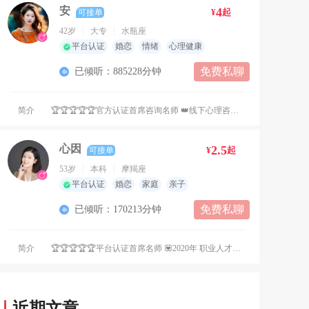
安
4
¥
起
可接单
42岁
大专
水瓶座
平台认证
婚恋
情绪
心理健康
免费私聊
已倾听：885228分钟
简介
🏆🏆🏆🏆🏆官方认证首席咨询名师 👑线下心理咨询工作室法人 👑正念冥想🧘修复身心能量 👑私人心理顾问💓个人成长 👑身心健康管理 🏆恋爱一对一指导 中国科学院心理研究所心理咨询师 印度梵语瑜伽培训学院高级理疗瑜伽 导师 中国医药教育协会身心保健师 中国职业经理人协会婚姻情感咨询师 中国职业经理人协会家庭教育指导师 💓运用技术：积极心理学、认知行为疗法、人本主义、中医心理治疗、瑜伽身心理疗、正念冥想🧘呼吸 💓【擅长领域】 健康话题: 抑郁焦虑，睡眠障碍，呼吸调整，亚健康理疗，中医手法按摩，躯体化症状等 情感话题：自我成长，婚恋关系，情感分析修复，情感挽回，择偶，社交恐惧等 情绪话题：暴躁易怒，强势，无主见，自卑敏感，迷茫，原生家庭探索疗愈赋能，性格调整，建立安全感等 教育话题：厌学，叛逆，亲子关系等 单次咨询时间建议60分钟。 💓确诊中度抑郁症、重度抑郁症、双相情感障碍或明显躯体化症状，请选择月套餐，有计划，有节奏，系统式的调整改善助于康复。 💗黄帝内经：人90%的疾病都是可以自愈的。 ❤中医治疗分三步进行： 第一步改变身体，有活下去的精力。 第二步调整潜意识，找到活下去的动力。 第三步设定具体行为，拥有活下去的能力。 💗情绪和器官之间存在双向影响的关系，长期负面情绪积累会导致器官功能异常、失衡，情绪无法自控。当身体无法承受住情绪了，便开始躯体化，各种失控，头晕头痛、手脚发麻、记忆力下降、注意力不集中、心慌、心跳加速、胸闷、呼吸不畅、感觉胸口像堵了块石头、暴饮暴食、腹泻、失眠或嗜睡、耳鸣、莫名想哭、易怒，四肢酸痛、情绪波动大等。通过针对性物理理疗，更快的调节代谢负面情绪，激活自身的“药田”，身心同治，早日恢复健康，实现身心自在的状态。 💓【工作理念】 真诚，无条件尊重接纳，我们所发生的一切都是给我们来悟的，你所排斥的是你所需要的，你所恐惧的，是你要去突破的。 心理咨询的目的应该是发展来访者的创造性潜力及完整人格。并不是使来访进入一种不可能的幸福状态，而是帮助他们树立一种面对苦难的、哲学式的耐心和坚定。——荣格 2025年新春1-2月荣获平台 荣耀之星达人🏆🏆🏆🏆🏆 公益倾听达人🏆🏆🏆🏆🏆 2025春节咨询大赛荣誉榜👑👑👑👑👑 2025年5月咨询榜第一名🏆🏆🏆🏆🏆 2025年6月咨询榜第一名🏆🏆🏆🏆🏆 2025年7月咨询榜第一名🏆🏆🏆🏆🏆 💓【咨询流程】 1.免费几句话仅简述问题，请下单咨询，全程保密，用心倾听，深入分析。 正规咨询倾诉。性配合、绿帽、伦理请移步。 免费6句话是简述问题和反馈的，无每日6句话免费咨询，相互尊重，相互理解，谢谢配合。 夜间咨询，请直接拨号。
心因
2.5
¥
起
可接单
53岁
本科
摩羯座
平台认证
婚恋
家庭
亲子
免费私聊
已倾听：170213分钟
简介
🏆🏆🏆🏆🏆平台认证首席名师 💟2020年 职业人才认证管理中心 婚姻情感咨询师（高级） 💟2020年 职业人才认证管理中心 萨提亚咨询师（高级） 💟2020年 职业人才认证管理中心 催眠师（高级） 💟2021年 中国科学院心理研究所 心理咨询师培训合格证书 💟2021年 中国政法大学 人力资源管理与创新发展研究中心 中国国家人事人才培训网 岗位能力培训证书 倾听疗愈师 💟 2021年 中国心理卫生协会 倾听技能专项培训合格证书 🍁加入多家平台实现助人，取得一定成绩 🍁作为平台心理工作者，我严格遵守保密原则和咨询伦理，保护来访隐私，温暖的陪伴求助者，温柔而坚定的给予支持和帮助，愿我也能成为你专属的倾听者及解惑者，给你的情绪一处安放的港湾，从而有勇气继续面对生活 🍁如果您正面对婚姻、家庭或个人成长方面的挑战，欢迎与我联系，让我们一起探索解决方案，助您重拾幸福与和谐。 ✅ 下单流程 私密咨询，隐私保护。点击右上角“马上下单”，可选择图文/通话。复杂问题可选择套餐。
华浥含
2
¥
起
可接单
近期文章
34岁
本科
天秤座