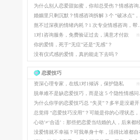
为什么别人恋爱甜如
中，双方的角色与需求悄然变化，若未能及时察觉
婚姻里只
克与露西的婚姻，便是在经济压力下的角色转变中
熬不过深夜的情绪内耗？1 次专业情
面对这些爱情的预警信号，我们不应视而不见或
1对1咨询服务，免费验证过去，满意才付款
推
警觉，从细微的不适中捕捉问题的端倪。其次，勇
你的爱情，死于“无症”还是“无感”？
不言。最后，学会非暴力沟通，这是一种基于观察
没有仪式感的爱情，真的能走下去吗？
理解的基础上，搭建起情感的桥梁。
恋爱技巧
记住，没有哪段关系的破裂是毫无征兆的。当
资深心理专家，在线1对1倾诉，保护隐私
推
能挽回那份珍贵的情感，让爱得以延续。
脱单难不是缺恋爱技
为什么你学
总觉得 
没爱情就不幸福？可我单身十年，活得比谁都自