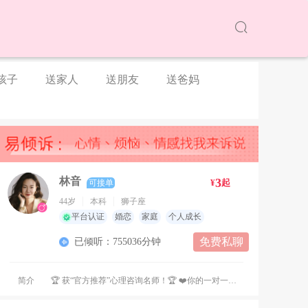
孩子
送家人
送朋友
送爸妈
林音
3
¥
起
可接单
44岁
本科
狮子座
平台认证
婚恋
家庭
个人成长
免费私聊
已倾听：755036分钟
简介
🏆 获“官方推荐”心理咨询名师！🏆 ❤️你的一对一私人心理咨询师！❤️ ❤️你的一对一私人情感指导师！❤️ ✨平台认证首席心理咨询名师！ ✨平台推荐首席情感导师！ ✨中国科学院心理咨询师！ ✨高级婚姻情感指导师！ ✨高级青少年成长指导师！ ✨高级占星师！ ㊗️ 2024年、2025年多次荣获平台咨询倾诉奖励！🔥🔥🔥 ㊗️2025年、2026年多月荣获平台咨询总排行榜榜一！🏆🏆🏆 ㊗️ 2024年到2026年，多次获得平台“官方推荐”“人气热榜”“优质口碑”等等！🏅🏅🏅 🏆2026年荣获“新春接单冲榜赛活动”第一名冠军！🏆🏆🏆 ❤️运用技术: 认知行为疗法、人本主义心理学、个体心理学、系统脱敏、原生家庭探索及疗愈。❤️ ㊙️ 星盘分析，关于你想知道的… ❤️我愿用最大的真诚，温柔耐心的倾听你所有的心事，给予你积极细致的回应！❤️ ❤️我愿用我的高能量和松弛感，传递给你一份心灵的温暖和安宁！❤️ ❤️我愿用我天生的积极乐观，温柔坚定的托举你，给你鼓励、勇气和信心，治愈你所有的疲惫！❤️ ❤️❤️❤️ 不管过去的你曾经历过什么， 也无论当下的你在何处， 或者未来的你将要去往何方， 请赐予我信任， 我愿成为你的树洞， 听你诉说一切的喜怒哀乐， 给予你温暖，化解你困惑， 真诚陪伴你温暖前行！ ❤️❤️❤️ ❤️擅长的领域: 恋爱婚姻 情绪疏导 两性关系 情感挽回 失恋陪护 焦虑缓解 亲子教育 家庭伦理 人际恐惧 自卑心理 压力疏导 职场困惑 ❤️ 咨询流程: 1，简述问题 2，下单咨询 3，全程保密，用心倾听，深入分析 4，回访 🈲 请不聊“性骚扰”！会直接拉黑！✖️ 🈲 请不要问平台以外的联系方式！平台会封号！📵