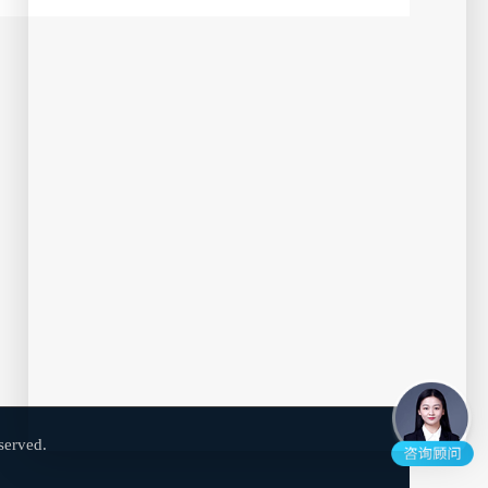
简介
【胡彦潼】专业背景： 作为国家二级心理咨询师及人生IP心灵成长导师，我自2014年起深耕心理咨询领域，融合认知行为咨询技术、人本主义咨询技术精髓，创新运用演戏心理学，结合声音、身心重塑、舞动艺术及色彩风格形象调整，为来访者打造人生全维个性化心灵成长之旅。 胡彦潼： ——【人生角色IP心理咨询】 演戏心理学应用先驱 身心重塑创造者 《心性改变人生》作者 第一调节特邀心理嘉宾 失眠康复中心特级讲师 “演戏人生”大型团体课程教练 擅长领域： 个人成长：解锁潜能，成就自我 婚姻情感：修复关系，深化情感 两性关系：情感抉择，升温策略 亲子成长：陪伴成长，共绘蓝图 职场疏导：定位角色，规划未来 咨询风格： 以亲切自然的态度，简单快速、针对性强且细腻深刻的咨询风格，为来访者提供全方位、个性化的心理支持。卓越沟通、耐心倾听与共情能力，让每一位来访者都能感受到尊重、理解与支持，快速找到内心的平静力量与方向！ 与您的对话： 我愿成为那把钥匙，打开您内在的宝藏，无论面临何种挑战，我都将心理学原理融入实践，帮您疏导困扰，找到真我，提升自我价值。希望成为您心灵成长的温暖伴侣，陪伴您走过每一个难关，迈向幸福人生。
汪旭
1.5
¥
起
可接单
40岁
大专
双子座
平台认证
婚恋
情绪
心理健康
免费私聊
已倾听：187369分钟
简介
❤️自我介绍 大家好！ 我是易倾诉官方认证咨询师👸🏻汪旭👸🏻 生于 吉林省长春市🚩现居山东济南 39岁 离异多年 生活阅历丰富 本人真实头像及简历 全职情感咨询师，在多个心理咨询平台做咨询 师多年，得到了多名来访者的满意好评。 ❤️擅长话题 【婚恋情感】【倾听陪伴】【情感障碍】 【两性心理】【亲子教育】【家庭伦理】 【失恋陪护】【考前减压】【婆媳矛盾】 【社交恐惧】【失眠强迫】【家庭问题】 ❤️人生寄语 在一切变好之前 ，我们总要经历一段不开心的 日子，这段日子也许很长，也许只是一觉醒 来，所以耐心点，给好运一点时间... ❤️ 服务宗旨 你是否有这样那样的烦恼，心里有些话，想说 出口，但是又不知道找谁说，因为向任何人倾 诉，都有被泄露出去的风险。在这里，你不知 道我是谁，我也不知道你是谁，我们可以一对 一的私密交流，你可以安心倾诉心中的小秘 密，我可以做你的家人，做你的朋友，做你最 真诚的陪伴者，以理解、负责的态度为您定制 适合您的专属方案。在这嘈杂的世界，期待与 你有缘相遇，并开启一段有温度的声音之旅。 ——咨询师 👩🏻‍🦰汪旭👩🏻‍🦰 ❤️ 咨询风格 不讲“道理”，不灌“鸡汤”。温暖系的声音， 让你的情绪舒缓下来，轻松愉悦的咨询风格， 陪伴您渡过低谷··· ❤️【咨询流程】： 六句话简述问题，诚心咨询，直接下单☎️ 点“马上下单”根据问题复杂程度选择 （文字、语音/通话套餐) ❤️按时咨询 ❤️定期回访
李玉冰
2.5
¥
起
可接单
32岁
本科
狮子座
平台认证
心理咨询
✨婚恋情感✨
✓两性关系✓
免费私聊
已倾听：236057分钟
rved.