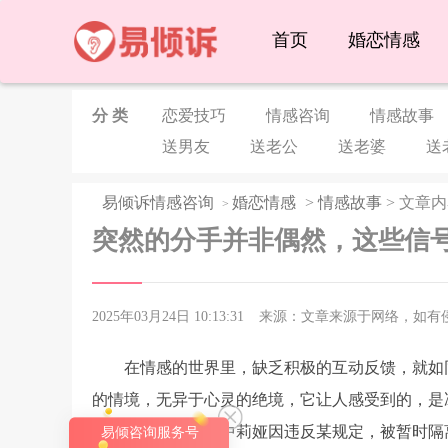
首页
婚恋情感
分 类
恋爱技巧
情感咨询
情感故事
送男友
送老公
送老婆
送
易倾诉情感咨询
婚恋情感
>
情感故事
> 文章
>
突然的分手并非偶然，这些信
2025年03月24日 10:13:31
来源：文章来源于网络，如有
在情感的世界里，缺乏积极的互动反馈，就如
的情境，无异于心灵的绝境，它让人感受到的，是
赎》的情境剧，剧中莉娅因违反某规定，被暂时隔
易倾咨询服务号