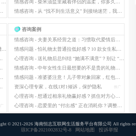
拒绝 “快餐式恋爱”！男女顶级关系，要靠 “养成” 才够甜
情感咨询 - 柴米油盐里藏着伴侣的温柔，你多久没认真 “看见” 了？
爱 “死穴”：不会找话题、不敢肢体接触？这样改超简单
情感咨询 - 从 “找不到生活意义” 到接纳迷茫，我帮你踩过这些坑
咨询案例
情感咨询 - 夫妻关系经营之道：习惯取代爱情后如何走
警告！男生送这些礼物=送分手（附女生真实吐槽合集）
情感问题 - 怕礼物太普通拉低好感？10 款女生私藏小众好礼，贴心到她发朋友圈
阶段选女友礼物，轻松拉满彼此感情浓度
心理咨询 - 送礼物后总纠结 “她满不满意”？别让 “过度在意” 消耗感情
眠？先缓解 “怕出错” 的心理，选对礼物更轻松
情感咨询 - 中年女性生日最想要的不是贵的礼物！做好这 2 点，普通礼物也能暖到她心里
被说 “不用心”？问题可能在 “包装和仪式感” 上
情感问题 - 准婆婆注意！儿子带对象回家，红包这么给避免情感小插曲
礼物？别堆数量，这 2 类礼物更显用心
资深心理专家，在线1对1倾诉，保护隐私
推广
心理咨询 - 想通过相亲礼物赢好感？抓住对方心理期待，送礼才不白费功夫
心理咨询 - 恋爱里的 “付出感” 正在消耗你？调整心态，感情才能长久保鲜
广
right © 2021-2026 海南恒志互联网生活服务平台有限公司 All rights rese
琼ICP备2021002832号-8
网站地图
投诉举报