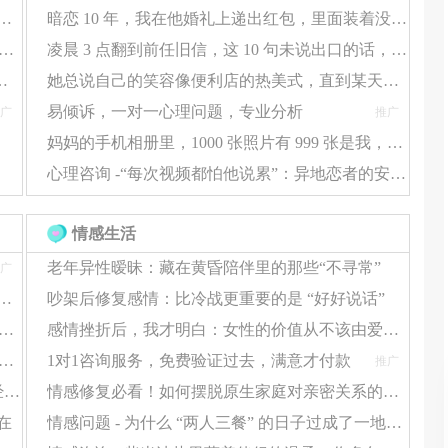
蜜，你却总受伤？情感咨询帮你揪出 “情感盲区”
暗恋 10 年，我在他婚礼上递出红包，里面装着没送出去的告白信
并调整，便会产生“变化盲视”，进而引发关系的裂痕。杰
剩沉默？情感咨询拆解 3 个 “破冰点”，让爱重新流动
凌晨 3 点翻到前任旧信，这 10 句未说出口的话，看哭了 10000 人
，忽略了对方的真实需求，最终导致情感的疏离。
感咨询，帮你把 “心结” 捋顺
她总说自己的笑容像便利店的热美式，直到某天我发现，那杯咖啡早就凉透了
一味纵容。首先，要培养对“变化盲视”与“忽视盲视”的
易倾诉，一对一心理问题，专业分析
广
推广
于表达自己的真实需求，不要因为害怕被视为软弱而隐忍
妈妈的手机相册里，1000 张照片有 999 张是我，却没有一张她自己
、感受、需求与请求的沟通方式，它能帮助我们在尊重与
心理咨询 -“每次视频都怕他说累”：异地恋者的安全感缺失，该怎么靠自己补回来？
情感生活
我们能够敏锐地捕捉到这些信号，并积极应对时，才有可
老年异性暧昧：藏在黄昏陪伴里的那些“不寻常”
广
巧，而是这 5 个隐性情感问题，一直在 “挡桃花”
吵架后修复感情：比冷战更重要的是 “好好说话”
的恋爱技巧总 “失灵”？多半是没避开这 3 个隐形误区
感情挫折后，我才明白：女性的价值从不该由爱情定义
“恋爱技巧没用”？可能是你的心理状态，在悄悄拖后腿
1对1咨询服务，免费验证过去，满意才付款
推广
心动’≠‘合适’：那些把恋爱当结婚的人，后来都经历了什么？
情感修复必看！如何摆脱原生家庭对亲密关系的负面影响
在
情感问题 - 为什么 “两人三餐” 的日子过成了一地鸡毛？这些问题正在消耗你的幸福