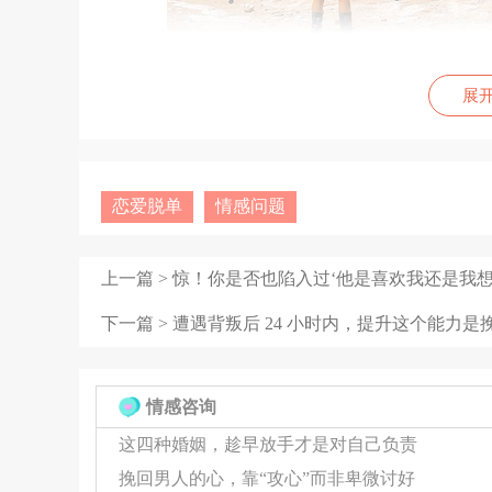
展
亲密关系之中，这种自我回应虽能暂时填补空
回应缺失，失望与孤独便如影随形，逐渐侵蚀着彼
边无人，而在于内心深处的声音无法得到共鸣。在亲
一旦断裂，心与心的距离便悄然拉远。
恋爱脱单
情感问题
更进一步说，伴侣间的沟通模式，也是情感走
上一篇 >
惊！你是否也陷入过‘他是喜欢我还是我想
障”，源自心理学家约翰·米勒在其著作《婚姻的
下一篇 >
遭遇背叛后 24 小时内，提升这个能力是
象一部类似《亲密关系的裂痕》的电影，主角杰克
这“四魔障”在作祟。一次简单的家务争执，就可
战收场。这样的交流，只会让关系中的怨怼与隔阂
情感咨询
这四种婚姻，趁早放手才是对自己负责
分手，往往不是一瞬间的决定，而是情感账户
挽回男人的心，靠“攻心”而非卑微讨好
负面，情感的存款便逐渐枯竭。正如《爱的消逝》