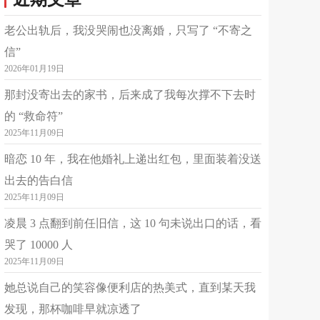
平台认证
职场
婚恋
个人成长
老公出轨后，我没哭闹也没离婚，只写了 “不寄之
免费私聊
已倾听：3802分钟
更多>
信”
2026年01月19日
简介
✨中科院心理咨询培训 ✨演出经纪人员资格证 ✨三级公共营养师证书 ✨普通话一级乙等证书 ✨擅长领域✨ ✓婚恋情感 ✓情绪疏导 ✓职场问题 ✓人际关系 ✨咨询特点✨ 不贴标签→不批判→逻辑清晰→换位思考→善解人意 ✨咨询寄语✨ 每个人都需要释放情绪，这里是安全私密的地方，我愿做你心灵的陪伴者，耐心听你诉说你在生活中的心事、困惑、疲惫，帮助你走出迷茫困境 ✨个人经历✨ 在懵懵懂懂的年纪闯进娱乐圈，一路跌跌撞撞升级打怪，在职场中积累了丰富的经验，接触的人形形色色，阅人无数，一步步打磨与人相处的艺术，你的问题，我已经经历过了，可能几句话就能帮你指点迷津！ ✨咨询流程✨ 1.六句话简述问题→诚意咨询直接下单 2.如何下单→点右上角「马上下单」 3.30～45分钟初步交流体验→框架梳理
那封没寄出去的家书，后来成了我每次撑不下去时
的 “救命符”
揭海鹰
1.8
¥
起
可接单
2025年11月09日
44岁
本科
金牛座
平台认证
婚恋
情绪
个人成长
暗恋 10 年，我在他婚礼上递出红包，里面装着没送
出去的告白信
免费私聊
已倾听：163241分钟
2025年11月09日
凌晨 3 点翻到前任旧信，这 10 句未说出口的话，看
简介
⭐️简介： 中国心理协会咨询师 家庭教育指导师 家庭婚姻咨询师 深耕心理领域12年，主修精神动力学、认知行为疗法（CBT）、情绪聚焦疗法、焦点短期治疗（SFBT）等。 ⭐️【情感话题】 婚外情、婚姻倦怠、再婚关系、情感挽回、择偶焦虑、失恋陪伴、离婚陪伴、婆媳关系 ⭐️【成长话题】 原生家庭、抑郁厌学休学家庭陪伴、童年寄养、父母离异创伤、人际关系困扰 ⭐️【情绪疏导】 抑郁、焦虑、双相情感障碍、惊恐发作、社交恐惧 （发作期，请前往三甲医院的精神科或心理科进行系统治疗） ⭐️温暖、尊重、包容、耐心、强大的共情，专业的能力，严谨的分析方式，为你解忧。 我在这儿等你，愿做那一盏灯，陪着你前行！
哭了 10000 人
悦心
2025年11月09日
3.3
¥
起
可接单
36岁
大专
天秤座
她总说自己的笑容像便利店的热美式，直到某天我
平台认证
焦虑及时疏导
3年咨冠🌠
发现，那杯咖啡早就凉透了
婚恋关系修复