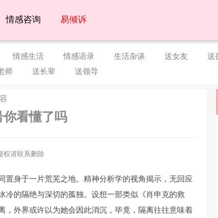
情感咨询
易倾诉
情感生活
情感语录
生活杂谈
送女友
送
老师
送长辈
送领导
内容
号你看懂了吗
侵权请联系删除
同置身于一片荒芜之地。精神分析学的视角揭示，无回应
冰冷的隔绝与深切的孤独。设想一部类似《肖申克的救
离，外界或许以为她会因此消沉，毕竟，隔离往往意味着