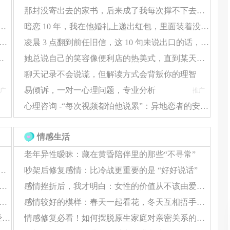
那封没寄出去的家书，后来成了我每次撑不下去时的 “救命符”
蜜，你却总受伤？情感咨询帮你揪出 “情感盲区”
暗恋 10 年，我在他婚礼上递出红包，里面装着没送出去的告白信
母的义务，甚至优先于小家庭需求
剩沉默？情感咨询拆解 3 个 “破冰点”，让爱重新流动
凌晨 3 点翻到前任旧信，这 10 句未说出口的话，看哭了 10000 人
，倒打一耙是防御性攻击
感咨询，帮你把 “心结” 捋顺
她总说自己的笑容像便利店的热美式，直到某天我发现，那杯咖啡早就凉透了
选择隐瞒而非沟通
聊天记录不会说谎，但解读方式会背叛你的理智
易倾诉，一对一心理问题，专业分析
广
推广
心理咨询 -“每次视频都怕他说累”：异地恋者的安全感缺失，该怎么靠自己补回来？
不孝顺"）
情感生活
老年异性暧昧：藏在黄昏陪伴里的那些“不寻常”
巧，而是这 5 个隐性情感问题，一直在 “挡桃花”
吵架后修复感情：比冷战更重要的是 “好好说话”
的恋爱技巧总 “失灵”？多半是没避开这 3 个隐形误区
感情挫折后，我才明白：女性的价值从不该由爱情定义
“恋爱技巧没用”？可能是你的心理状态，在悄悄拖后腿
感情较好的模样：春天一起看花，冬天互相捂手，无需刻意庆祝每一天
"上月你转账给婆婆2万元，这是我们三个月房贷金额"）
心动’≠‘合适’：那些把恋爱当结婚的人，后来都经历了什么？
情感修复必看！如何摆脱原生家庭对亲密关系的负面影响
"这让我感到被欺骗，也担心未来财务安全"）