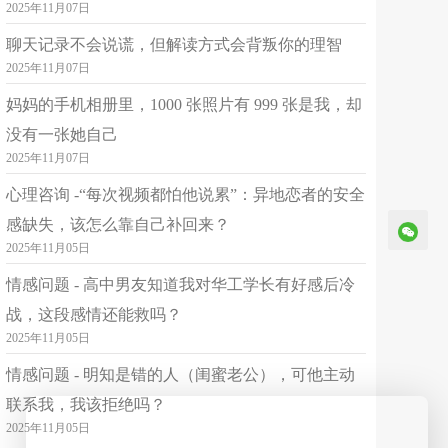
2025年11月07日
免费私聊
已倾听：4095分钟
聊天记录不会说谎，但解读方式会背叛你的理智
2025年11月07日
简介
✨中科院心理咨询培训 ✨演出经纪人员资格证 ✨三级公共营养师证书 ✨普通话一级乙等证书 ✨擅长领域✨ ✓婚恋情感 ✓情绪疏导 ✓职场问题 ✓人际关系 ✨咨询特点✨ 不贴标签→不批判→逻辑清晰→换位思考→善解人意 ✨咨询寄语✨ 每个人都需要释放情绪，这里是安全私密的地方，我愿做你心灵的陪伴者，耐心听你诉说你在生活中的心事、困惑、疲惫，帮助你走出迷茫困境 ✨个人经历✨ 在懵懵懂懂的年纪闯进娱乐圈，一路跌跌撞撞升级打怪，在职场中积累了丰富的经验，接触的人形形色色，阅人无数，一步步打磨与人相处的艺术，你的问题，我已经经历过了，可能几句话就能帮你指点迷津！ ✨咨询流程✨ 1.六句话简述问题→诚意咨询直接下单 2.如何下单→点右上角「马上下单」 3.30～45分钟初步交流体验→框架梳理
妈妈的手机相册里，1000 张照片有 999 张是我，却
没有一张她自己
心因
2.5
¥
起
可接单
2025年11月07日
53岁
本科
摩羯座
平台认证
婚恋
家庭
亲子
心理咨询 -“每次视频都怕他说累”：异地恋者的安全
感缺失，该怎么靠自己补回来？
免费私聊
已倾听：170273分钟
2025年11月05日
情感问题 - 高中男友知道我对华工学长有好感后冷
简介
🏆🏆🏆🏆🏆平台认证首席名师 💟2020年 职业人才认证管理中心 婚姻情感咨询师（高级） 💟2020年 职业人才认证管理中心 萨提亚咨询师（高级） 💟2020年 职业人才认证管理中心 催眠师（高级） 💟2021年 中国科学院心理研究所 心理咨询师培训合格证书 💟2021年 中国政法大学 人力资源管理与创新发展研究中心 中国国家人事人才培训网 岗位能力培训证书 倾听疗愈师 💟 2021年 中国心理卫生协会 倾听技能专项培训合格证书 🍁加入多家平台实现助人，取得一定成绩 🍁作为平台心理工作者，我严格遵守保密原则和咨询伦理，保护来访隐私，温暖的陪伴求助者，温柔而坚定的给予支持和帮助，愿我也能成为你专属的倾听者及解惑者，给你的情绪一处安放的港湾，从而有勇气继续面对生活 🍁如果您正面对婚姻、家庭或个人成长方面的挑战，欢迎与我联系，让我们一起探索解决方案，助您重拾幸福与和谐。 ✅ 下单流程 私密咨询，隐私保护。点击右上角“马上下单”，可选择图文/通话。复杂问题可选择套餐。
战，这段感情还能救吗？
2025年11月05日
揭海鹰
1.8
¥
起
可接单
44岁
本科
金牛座
情感问题 - 明知是错的人（闺蜜老公），可他主动
平台认证
婚恋
情绪
个人成长
联系我，我该拒绝吗？
免费私聊
2025年11月05日
已倾听：163522分钟