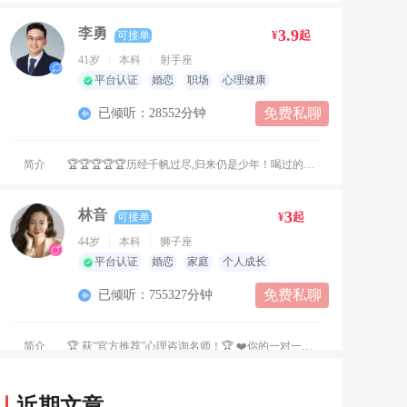
李勇
3.9
¥
起
可接单
41岁
本科
射手座
平台认证
婚恋
职场
心理健康
免费私聊
已倾听：28552分钟
简介
🏆🏆🏆🏆🏆历经千帆过尽,归来仍是少年！喝过的每一口烈酒、品过的每一杯清茶、吃过的每一餐美食、看过的每一本书、谈过的每一次恋爱、眼里看到过的风和日丽和狂风暴雨、去过的每一个地方，终究成为我们咨询的灵动豁然！偶尔治愈、常常缓解、总能安慰！ 咨询师介绍： 李勇，男，国家二级心理咨询师，中国社会心理学会会员、惠州心理咨询师协会会员、全国心理科普讲师； 荣获“我是好讲师”全国总决赛百强讲师称号、最佳设计奖获得者； 荣获全国心理科普比赛“最佳课堂演绎呈现奖”； 收录于中国心理学会心理科学传播专家人才库；受邀成为中国培训周“我是好讲师”比赛评委、总决赛特邀主持人； 央媒时代强国“对话心时代”访谈心理嘉宾。 咨询时长：8000+小时 个人体验：300+小时 个督团督：300+小时 咨询风格： 睿智、亲和、开放、聚焦、抱持、启发。 咨询技术： 熟练运用人本主义、认知行为疗法CBT、后现代咨询技术，SFBT、森田疗法、叙事疗法、意象对话技术、DBT技术，精神分析等咨询技术。 擅长咨询方向： 婚恋情感、亲子教育、青少年厌学、沙盘治疗、原生家庭疗愈、负面情绪疏导、性格完善、个人成长、留学生情感、职业规划、职场管理、职场关系冲突处理等。 倡导积极心理学理念，致力于从实际问题着手，启发来访者从认知上寻找问题根源，从而激发改善的动力，最终形成健康积极的认知模式和行为模式，实现积极生活观，走向幸福人生。 我准备好了，您准备好了吗？在这里和您一起探寻自我，让美好发生！
林音
3
¥
起
可接单
44岁
本科
狮子座
平台认证
婚恋
家庭
个人成长
免费私聊
已倾听：755327分钟
简介
🏆 获“官方推荐”心理咨询名师！🏆 ❤️你的一对一私人心理咨询师！❤️ ❤️你的一对一私人情感指导师！❤️ ✨平台认证首席心理咨询名师！ ✨平台推荐首席情感导师！ ✨中国科学院心理咨询师！ ✨高级婚姻情感指导师！ ✨高级青少年成长指导师！ ✨高级占星师！ ㊗️ 2024年、2025年多次荣获平台咨询倾诉奖励！🔥🔥🔥 ㊗️2025年、2026年多月荣获平台咨询总排行榜榜一！🏆🏆🏆 ㊗️ 2024年到2026年，多次获得平台“官方推荐”“人气热榜”“优质口碑”等等！🏅🏅🏅 🏆2026年荣获“新春接单冲榜赛活动”第一名冠军！🏆🏆🏆 ❤️运用技术: 认知行为疗法、人本主义心理学、个体心理学、系统脱敏、原生家庭探索及疗愈。❤️ ㊙️ 星盘分析，关于你想知道的… ❤️我愿用最大的真诚，温柔耐心的倾听你所有的心事，给予你积极细致的回应！❤️ ❤️我愿用我的高能量和松弛感，传递给你一份心灵的温暖和安宁！❤️ ❤️我愿用我天生的积极乐观，温柔坚定的托举你，给你鼓励、勇气和信心，治愈你所有的疲惫！❤️ ❤️❤️❤️ 不管过去的你曾经历过什么， 也无论当下的你在何处， 或者未来的你将要去往何方， 请赐予我信任， 我愿成为你的树洞， 听你诉说一切的喜怒哀乐， 给予你温暖，化解你困惑， 真诚陪伴你温暖前行！ ❤️❤️❤️ ❤️擅长的领域: 恋爱婚姻 情绪疏导 两性关系 情感挽回 失恋陪护 焦虑缓解 亲子教育 家庭伦理 人际恐惧 自卑心理 压力疏导 职场困惑 ❤️ 咨询流程: 1，简述问题 2，下单咨询 3，全程保密，用心倾听，深入分析 4，回访 🈲 请不聊“性骚扰”！会直接拉黑！✖️ 🈲 请不要问平台以外的联系方式！平台会封号！📵
刘艳玲
2
¥
起
可接单
近期文章