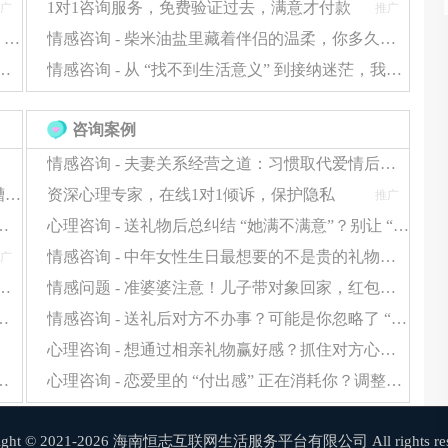
1对1咨询服务，免费验证过去，满意才付款
广
推广
么让你觉得需要隐瞒这件事？"）
拒绝 “快餐式恋爱”！男女顶级关系，要靠 “养成” 才够甜
情感咨询 - 柴米油盐里藏着伴侣的温柔，你多久没认真 “看见” 了？
基金"并约定单笔转账上限）
爱 “死穴”：不会找话题、不敢肢体接触？这样改超简单
情感咨询 - 从 “找不到生活意义” 到接纳迷茫，我帮你踩过这些坑
咨询案例
情感咨询 - 夫妻关系经营之道：习惯取代爱情后如何走
如不超过月收入10%）
警告！男生送这些礼物=送分手（附女生真实吐槽合集）
资深心理专家，在线1对1倾诉，保护隐私
推广
阶段选女友礼物，轻松拉满彼此感情浓度
心理咨询 - 送礼物后总纠结 “她满不满意”？别让 “过度在意” 消耗感情
情感咨询 - 中年女性生日最想要的不是贵的礼物！做好这 2 点，普通礼物也能暖到她心里
广
被说 “不用心”？问题可能在 “包装和仪式感” 上
情感问题 - 准婆婆注意！儿子带对象回家，红包这么给避免情感小插曲
礼物？别堆数量，这 2 类礼物更显用心
情感咨询 - 送礼后对方不办事？可能是你忽略了 “情感反馈”，这步很关键
心理咨询 - 想通过相亲礼物赢好感？抓住对方心理期待，送礼才不白费功夫
女友礼物？低成本高好感的方案全在这
心理咨询 - 恋爱里的 “付出感” 正在消耗你？调整心态，感情才能长久保鲜
right © 2021-2026 海南恒志互联网生活服务平台有限公司 All rights rese