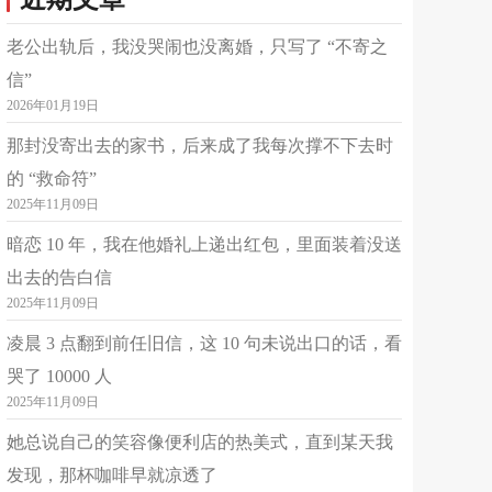
31岁
本科
金牛座
平台认证
婚恋
心理健康
家庭
老公出轨后，我没哭闹也没离婚，只写了 “不寄之
更多>
信”
免费私聊
已倾听：113727分钟
2026年01月19日
那封没寄出去的家书，后来成了我每次撑不下去时
简介
❤️感染力比较强，擅长陪伴倾听，缓解生活焦虑...如果你感到孤独，困惑，焦虑，压力或任何无法言说的情绪，或只是想有人安静地陪你说说话我就在这里。 你可以随时开始，随时停下。你所说的每一句话，都会被认真对待。 那么，今天有什么想和我聊聊的吗?? 咨询风格 〔咨询理念鲜明〕 〔引领式咨询〕 〔共情〕 〔找到自我〕 咨询领域 〔婚恋情感〕 〔两性心理〕 〔失恋陪伴〕 〔工作压力〕 〔焦虑陪伴〕 咨询流程 简述问题~给予分析~问题契合~付费下单~为您服务 为了能更好的帮助到你的情感/婚姻/情绪问题，请选择60分钟通话或文字服务条件允许情况建议下语音单，文字有些受限 情感出现的问题不是一次两次咨询就能处理，请不要期望一个日积月累的问题在十五分钟半小时的一次聊天得到处理
的 “救命符”
2025年11月09日
张晓眉
1.9
¥
起
可接单
39岁
本科
金牛座
暗恋 10 年，我在他婚礼上递出红包，里面装着没送
平台认证
婚恋
家庭
亲子
出去的告白信
免费私聊
2025年11月09日
已倾听：26038分钟
凌晨 3 点翻到前任旧信，这 10 句未说出口的话，看
简介
✨中国心理卫生协会会员 ✨深耕心理领域17年 主修精神动力学、CBT、SFBT、沙盘游戏治疗等 ✨【情感话题】 两性话题√婚姻修复√婚外情√情感分析解惑。 恋爱挽回√失恋陪护√婆媳矛盾√。 ✨【成长话题】 人际关系√原生家庭√青春期独立与困惑√。 重建自信√人际关系√焦虑抑郁√校园人际√。 陪伴您走出现实生活的迷茫期。 尊重，接纳，客观中立，共情，分析事件，剖析问题，您的专属心理咨询师，为你解忧。
哭了 10000 人
2025年11月09日
华浥含
2
¥
起
可接单
她总说自己的笑容像便利店的热美式，直到某天我
34岁
本科
天秤座
发现，那杯咖啡早就凉透了
平台认证
职场
婚恋
个人成长