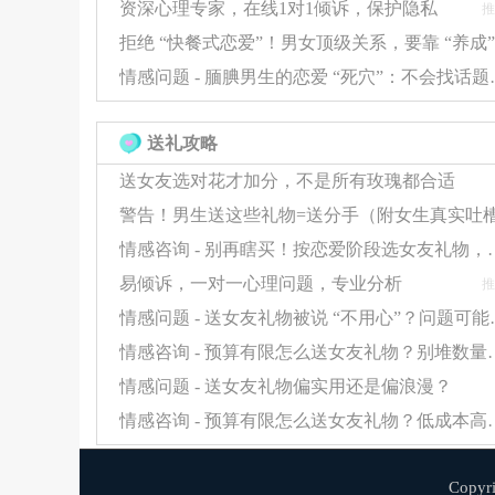
资深心理专家，在线1对1倾诉，保护隐私
推
探寻原因
：开放式提问了解动机（"是什
共同解决
：提出具体方案（如设立"孝亲
情感问题 - 腼腆男生的恋
（2）建立财务透明机制
送礼攻略
开设共同账户用于家庭大额支出
送女友选对花才加分，不是所有玫瑰都合适
制定书面协议明确单方可支配金额上限（例
定期召开家庭财务会议同步收支情况
情感咨询 - 别再瞎买！按恋爱
（3）设定评估底线
易倾诉，一对一心理问题，专业分析
推
给予3-6个月观察期，重点关注：
情感问题 - 送女友礼物
是否停止隐瞒性转账
情感咨询 - 预算有限怎么送女友
情感问题 - 送女友礼物偏实用还是偏浪漫？
能否参与共同理财规划
情感咨询 - 预算有限怎么送
对待批评的态度是否从防御转向合作
四、决策参考框架
Copy