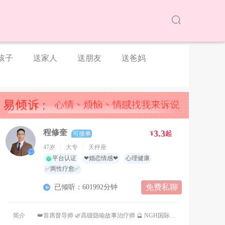
孩子
送家人
送朋友
送爸妈
程修奎
3.3
¥
起
可接单
47岁
大专
天秤座
平台认证
❤婚恋情感❤
心理健康
✅两性疗愈✅
免费私聊
已倾听：601992分钟
简介
👑首席督导师 🌿高级隐喻故事治疗师 🔮 NGH国际催眠治疗师 🏛️ 上海市心理学会高级家庭顾问 ⚖️ 上海市心理咨询师协会咨询师 🧠 中科院心理研究所心理咨询师 🛡️兵魂守心 一对一保密专属咨询师 🍃【专业深耕｜心灵疗愈】 💘 情感挽回｜温柔破局、重拾良缘 💡 恋爱支招｜读懂人心、呵护亲密 💍 婚姻危机｜修复裂痕、治愈关系 👨‍👩‍👦 亲子心理｜温柔养育、滋养心灵 🤝 社交困惑｜温柔自处、从容社交 🌙 催眠隐喻｜深层疗愈、安抚内在 🧘 正念疗愈｜情绪调和、安顿身心 📖【个人风格】📖 岁月沉淀、世事通透，融合国学哲思与阳明心学，实战经验丰厚、温柔且有力量。 📘【咨询寄语】📘 你的脆弱与迷茫都值得被温柔看见、用心接纳，伴你和解自愈、向内从容成长。