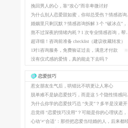
丈夫行为可能反映以下心理：
挽回男人的心，靠“攻心”而非卑微讨好
为什么别人恋爱甜如
原生家庭过度绑定
：将经济支持视为对父
婚姻里只
权力争夺
：通过控制财务获得家庭主导权
熬不过深夜的情绪内耗？1 次专业情
信任缺失
：认为妻子不会同意资助父母，
超详细！咨询前准备 checklist（建议收藏转发）
（2）危险信号判断
1对1咨询服务，免费验证过去，满意才付款
推
若伴随以下表现，需警惕关系恶化：
没有仪式感的爱情，真的能走下去吗？
持续否认事实并反向指责（如"你太计较""
恋爱技巧
拒绝公开财务状况或制定共同理财计划
惹女朋友生气后，哄错比不哄更让人寒心
多次类似事件且金额递增
脱单难不是缺恋爱技
三、关系修复的实操策略
为什么你学
（1）结构化沟通四步法
总觉得 
陈述事实
：用客观数据代替情绪化指责（
表达感受
：强调行为影响而非人格攻击（