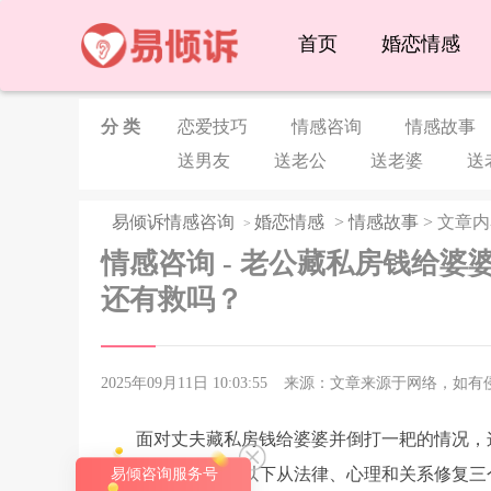
首页
婚恋情感
分 类
恋爱技巧
情感咨询
情感故事
送男友
送老公
送老婆
送
易倾诉情感咨询
婚恋情感
>
情感故事
> 文章
>
情感咨询 - 老公藏私房钱给
还有救吗？
2025年09月11日 10:03:55
来源：文章来源于网络，如有
面对丈夫藏私房钱给婆婆并倒打一耙的情况，
及后续处理方式。以下从法律、心理和关系修复三
易倾咨询服务号