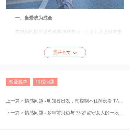
一、当爱成为成全
李奶奶的抽屉里总藏着两样东西：大女儿从上海寄来
的滋补品，和小孙子在作业本背面画的歪歪扭扭的向日
葵。邻居王婶看不惯老人总把燕窝转送给游手好闲的儿
展开全文
子，忍不住拨通了大女儿的电话。电话那头传来键盘敲击
声中的回应："妈高兴就好，我给的是心意，不是枷锁。"
恋爱脱单
情感问题
而二女儿的处理方式截然不同。她给老宅装了智能摄
像头，每天三次视频监督母亲喝蛋白粉。直到某个冬至
上一篇 >
情感问题 - 明知要出发，却控制不住熬夜看 TA 的社交痕迹，我的情感重心是不是歪了？
夜，监控画面里的老人再没碰过那杯已经凉透的营养剂。
葬礼上，大女儿把向日葵画放进了母亲胸口的口袋，而二
下一篇 >
情感问题 - 多年前河边与 35 岁留守女人的一段情，如今只剩 “不堪回首”
女儿的手机还在不断弹出未接通的视频请求。