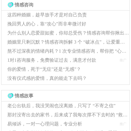
情感咨询
这让人想起特蕾莎修女的话："爱的反面不是恨，而是
控制。"真正的孝顺不是物质输送，而是尊重对方选择生活
这四种婚姻，趁早放手才是对自己负责
方式的自由。就像茶道中的"一期一会"，每个生命都有权
挽回男人的心，靠“攻心”而非卑微讨好
按照自己的心意绽放，哪怕这选择在旁人看来并不明智。
为什么别人恋爱甜如蜜，你却总受伤？情感咨询帮你揪出 “情感盲区”
婚姻里只剩沉默？情感咨询拆解 3 个 “破冰点”，让爱重新流动
二、当生活成为战场
熬不过深夜的情绪内耗？1 次专业情感咨询，帮你把 “心结” 捋顺
1对1咨询服务，免费验证过去，满意才付款
金融精英周晟在陆家嘴的玻璃幕墙后拥有整座城市的
推广
你的爱情，死于“无症”还是“无感”？
天际线，却失去了照镜子的勇气——他厌恶镜中那个眼神
没有仪式感的爱情，真的能走下去吗？
浑浊的陌生人。某天，他在终南山脚遇见位采药老者，听
到的却是"不想厮杀就放下刀"这样的"废话"。
情感故事
三年后，破产的周晟蜷缩在群租房里刷到前妻的结婚
老公出轨后，我没哭闹也没离婚，只写了 “不寄之信”
照，突然笑出了眼泪。他想起老者说的"卸掉担子"，终于
那封没寄出去的家书，后来成了我每次撑不下去时的 “救命符”
明白自己执着的不是财富，而是"不能输"的执念。当他停
易倾诉，一对一心理问题，专业分析
推广
止计算每个决策的ROI（投资回报率），反而在社区菜店