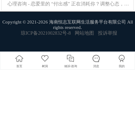
心理咨询 - 恋爱里的 “付出感” 正在消耗你？调整心态，感情才能长久保鲜
维度五：避雷指南
——这些礼物请谨慎出
Copyright © 2021-2026 海南恒志互联网生活服务平台有限公司 All
手
rights reserved.
琼ICP备2021002832号-8
网站地图
投诉举报
香水：
除非你百分百确定他的本命香型，否则极易踩雷。
合身服饰：
尺码、版型、风格，三重风险，除非你对此了如
指掌。
首页
树洞
倾诉/咨询
消息
我的
过于私密的物品：
需谨慎考虑关系的亲密阶段，避免尴
尬。
第三层：不止于
“
送
”
，让礼物的余温持
续蔓延