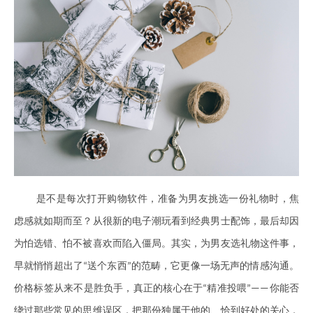
是不是每次打开购物软件，准备为男友挑选一份礼物时，焦
虑感就如期而至？从很新的电子潮玩看到经典男士配饰，最后却因
为怕选错、怕不被喜欢而陷入僵局。其实，为男友选礼物这件事，
早就悄悄超出了
送个东西
的范畴，它更像一场无声的情感沟通。
“
”
价格标签从来不是胜负手，真正的核心在于
精准投喂
你能否
“
”——
绕过那些常见的思维误区，把那份独属于他的、恰到好处的关心，