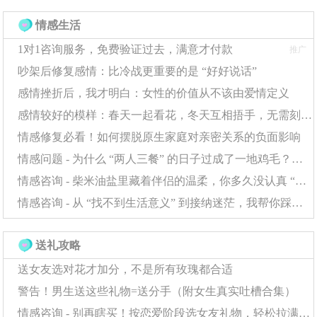
换代，一副降噪效果更好的耳机、一个能监测睡眠的运动手环。
情感生活
穿戴品质细节：
一双符合他脚型的舒适羊毛袜，一套质感
1对1咨询服务，免费验证过去，满意才付款
推广
上乘的睡衣。关键在于
暗中升级
他的生活品质。
“
”
吵架后修复感情：比冷战更重要的是 “好好说话”
感情挫折后，我才明白：女性的价值从不该由爱情定义
感情较好的模样：春天一起看花，冬天互相捂手，无需刻意庆祝每一天
维度二：兴趣对焦
——做他最懂行的“知
情感修复必看！如何摆脱原生家庭对亲密关系的负面影响
己”
情感问题 - 为什么 “两人三餐” 的日子过成了一地鸡毛？这些问题正在消耗你的幸福
为他的热爱买单：如果他是咖啡爱好者，一套精致的手冲器
情感咨询 - 柴米油盐里藏着伴侣的温柔，你多久没认真 “看见” 了？
具；如果他是露营达人，一盏设计独特的露营灯；如果他是音乐发
情感咨询 - 从 “找不到生活意义” 到接纳迷茫，我帮你踩过这些坑
烧友，一张他偶像的黑胶唱片。这份礼物证明，你懂他的世界。
送礼攻略
送女友选对花才加分，不是所有玫瑰都合适
维度三：风格匹配
——强化他的个人标识
警告！男生送这些礼物=送分手（附女生真实吐槽合集）
情感咨询 - 别再瞎买！按恋爱阶段选女友礼物，轻松拉满彼此感情浓度
职场型：
一支设计简约、书写顺滑的钢笔，或一个能装下平