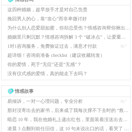
格格不入的奢侈饰品更能让他感受到体贴。
这四种婚姻，趁早放手才是对自己负责
挽回男人的心，靠“攻心”而非卑微讨好
以己度人？你的心头好可能并非他的
为什么别人恋爱甜如蜜，你却总受伤？情感咨询帮你揪出 “情感盲区”
需求。
婚姻里只剩沉默？情感咨询拆解 3 个 “破冰点”，让爱重新流动
我觉得这个杯子设计感超棒！
这款香水的味道特别有格
“
”“
调。
这种
自我投射式
的送礼，是另一大雷区。礼物是送给
”
“
”
1对1咨询服务，免费验证过去，满意才付款
推广
他的，核心是他的审美与习惯。你需要观察的是他的生活：
他的通勤包里缺一个轻便的充电宝吗？他健身时是不是总抱
超详细！咨询前准备 checklist（建议收藏转发）
怨耳机线缠扰？他收藏的书架上，是不是总缺某一本绝版
你的爱情，死于“无症”还是“无感”？
书？从
他需要什么
出发，而不是
我喜欢什么
。
“
”
“
”
没有仪式感的爱情，真的能走下去吗？
节日
情感故事
生日送皮带，纪念日送钱包，圣诞节还是送
限定？
皮带
当送礼变成固定节目的重复动作，惊喜
……
易倾诉，一对一心理问题，专业分析
推广
感就会荡然无存。解决之道是建立一个
日常灵
别让送
“
感库
：把他随口提过的
想换副眼镜
、
这双旧
”
“
”
“
礼变成
那封没寄出去的家书，后来成了我每次撑不下去时的 “救命符”
球鞋该退役了
都悄悄记下。这些不经意间的愿
”
创意的
望清单，才是让你在关键时刻
一击即中
的秘密
“
”
暗恋 10 年，我在他婚礼上递出红包，里面装着没送出去的告白信
武器。
枯竭。
凌晨 3 点翻到前任旧信，这 10 句未说出口的话，看哭了 10000 人