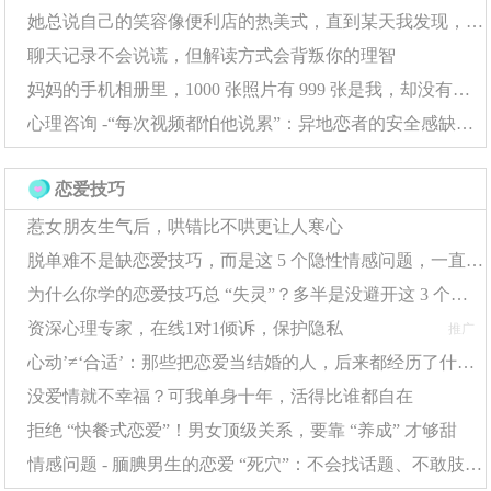
她总说自己的笑容像便利店的热美式，直到某天我发现，那杯咖啡早就凉透了
聊天记录不会说谎，但解读方式会背叛你的理智
妈妈的手机相册里，1000 张照片有 999 张是我，却没有一张她自己
第二层：五维雷达扫描法，精准定位他
心理咨询 -“每次视频都怕他说累”：异地恋者的安全感缺失，该怎么靠自己补回来？
的
“
理想礼物
”
避开误区后，如何系统性地为他
量身定制
？不妨从以下五个
恋爱技巧
“
”
维度建立你的
男友喜好档案
，像雷达一样扫描他的生活。
“
”
惹女朋友生气后，哄错比不哄更让人寒心
脱单难不是缺恋爱技巧，而是这 5 个隐性情感问题，一直在 “挡桃花”
为什么你学的恋爱技巧总 “失灵”？多半是没避开这 3 个隐形误区
维度一：实用主义
——提升他的日常幸福
资深心理专家，在线1对1倾诉，保护隐私
推广
感
心动’≠‘合适’：那些把恋爱当结婚的人，后来都经历了什么？
个人护理升级：
一套他常用的、但你可以帮他升级到更好
没爱情就不幸福？可我单身十年，活得比谁都自在
版本的护理产品（如手动剃须刀升级为热感剃须刀）。
拒绝 “快餐式恋爱”！男女顶级关系，要靠 “养成” 才够甜
情感问题 - 腼腆男生的恋爱 “死穴”：不会找话题、不敢肢体接触？这样改超简单
科技装备焕新：
关注他高频使用的电子产品是否需要更新