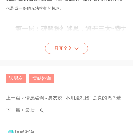
包装成一份他无法抗拒的惊喜。
第一层：破解送礼迷思，避开三大
“
费力
不讨好
”
的误区
展开全文
在思考送什么之前，或许更应该先停一停，看看自己是否已
经走入了以下三种典型的误区，它们往往导致礼物被闲置，心意被
误解。
送男友
情感咨询
价格
心意？别陷入自我感动的消费
=
上一篇 >
情感咨询 - 男友说 “不用送礼物” 是真的吗？选对这些礼物，比说 “我爱你” 更管用
陷阱。
很多女生会不自觉地认为，礼物的预算直接等同于爱的分
下一篇 >
最后一页
量。一台昂贵的游戏主机，如果他对游戏毫无兴趣，那它就
只能是个昂贵的塑料盒子。研究表明，超过六成的男性表
示，他们更珍视那些能改善自己日常生活体验、被高频使用
的礼物。一把符合他肤质的优质剃须刀，远比一件与他风格
情感咨询