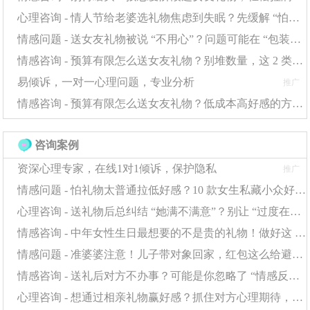
心理咨询 - 情人节给老婆选礼物焦虑到失眠？先缓解 “怕出错” 的心理，选对礼物更轻松
板电脑的实用公文包。
情感问题 - 送女友礼物被说 “不用心”？问题可能在 “包装和仪式感” 上
运动型：
专业的压力腿套（针对跑步爱好者），或一个能稳
情感咨询 - 预算有限怎么送女友礼物？别堆数量，这 2 类礼物更显用心
固放置手机的自行车手机支架。
易倾诉，一对一心理问题，专业分析
推广
情感咨询 - 预算有限怎么送女友礼物？低成本高好感的方案全在这
文艺型：
一本符合他口味的艺术家画册，或一套复古
风格的黄铜书签。
咨询案例
资深心理专家，在线1对1倾诉，保护隐私
推广
维度四：情感连接
——将“回忆”与“未
来”装入礼盒
情感问题 - 怕礼物太普通拉低好感？10 款女生私藏小众好礼，贴心到她发朋友圈
心理咨询 - 送礼物后总纠结 “她满不满意”？别让 “过度在意” 消耗感情
回忆重现型：
将你们第一次约会的电影票根、一起旅行的登
情感咨询 - 中年女性生日最想要的不是贵的礼物！做好这 2 点，普通礼物也能暖到她心里
机牌，精心装裱成一副装饰画。
情感问题 - 准婆婆注意！儿子带对象回家，红包这么给避免情感小插曲
情感咨询 - 送礼后对方不办事？可能是你忽略了 “情感反馈”，这步很关键
共创未来型：
一盆需要共同照料的小型绿植，或一套
情侣
“
心理咨询 - 想通过相亲礼物赢好感？抓住对方心理期待，送礼才不白费功夫
共同体验券
（如一次双人陶艺课、一场主题展览的门票）。
”