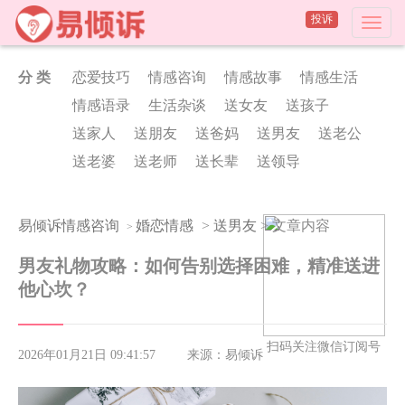
投诉
分 类
恋爱技巧
情感咨询
情感故事
情感生活
情感语录
生活杂谈
送女友
送孩子
送家人
送朋友
送爸妈
送男友
送老公
送老婆
送老师
送长辈
送领导
易倾诉情感咨询
婚恋情感
>
送男友
> 文章内容
>
男友礼物攻略：如何告别选择困难，精准送进
他心坎？
扫码关注微信订阅号
2026年01月21日 09:41:57
来源：易倾诉