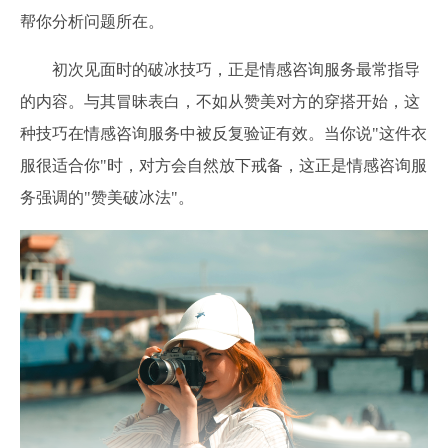
帮你分析问题所在。
初次见面时的破冰技巧，正是情感咨询服务最常指导
的内容。与其冒昧表白，不如从赞美对方的穿搭开始，这
种技巧在情感咨询服务中被反复验证有效。当你说"这件衣
服很适合你"时，对方会自然放下戒备，这正是情感咨询服
务强调的"赞美破冰法"。