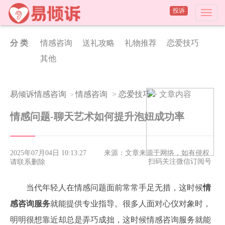
投诉
分 类
情感咨询
送礼攻略
礼物推荐
恋爱技巧
其他
易倾诉情感咨询
情感咨询
>
恋爱技巧
> 文章内容
>
情感问题-聊天艺术如何提升泡妞成功率
2025年07月04日 10:13:27
来源：文章来源于网络，如有侵权
扫码关注微信订阅号
请联系删除
当代年轻人在情感问题面前常常手足无措，这时候
情
感咨询服务
就能提供专业指导。很多人面对心仪对象时，
明明很想靠近却总是弄巧成拙，这时候情感咨询服务就能