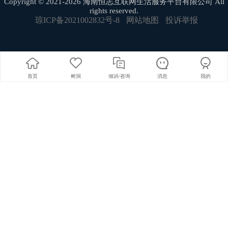
Copyright © 2021-2026 海南恒志互联网生活服务平台有限公司 All
rights reserved.
琼ICP备2021002832号-8
网站地图
投诉举报
首页
树洞
倾诉/咨询
消息
我的