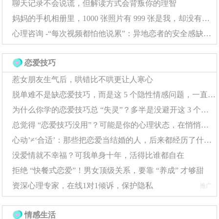
聊天记录不会说谎，但解读方式会背叛你的理智
进行财务自主引导 通过共同制定储蓄计划等方
妈妈的手机相册里，1000 张照片有 999 张是我，却没有一张她自己
式，让女儿理解经济独立对平等恋爱关系的重要性。
心理咨询 -“每次视频都怕他说累”：异地恋者的安全感缺失，该怎么靠自己补回来？
可以设立"成长基金"，匹配她通过兼职获得的收入。
组织多元社交活动 邀请女儿带男友参加家庭聚
恋爱技巧
会，同时创造她与闺蜜、同学互动的机会。健康的社
惹女朋友生气后，哄错比不哄更让人寒心
交圈能自然平衡恋爱在生活中的比重。
脱单难不是缺恋爱技巧，而是这 5 个隐性情感问题，一直在 “挡桃花”
为什么你学的恋爱技巧总 “失灵”？多半是没避开这 3 个隐形误区
四、需要警惕的危险信号 当出现以下情况时，可能需
总觉得 “恋爱技巧没用”？可能是你的心理状态，在悄悄拖后腿
要专业干预：
心动’≠‘合适’：那些把恋爱当结婚的人，后来都经历了什么？
学业/工作表现断崖式下滑
没爱情就不幸福？可我单身十年，活得比谁都自在
与所有朋友断绝来往
拒绝 “快餐式恋爱”！男女顶级关系，要靠 “养成” 才够甜
资深心理专家，在线1对1倾诉，保护隐私
出现不明伤痕或情绪异常波动
推广
为男友改变基本原则（放弃升学机会等）
情感生活