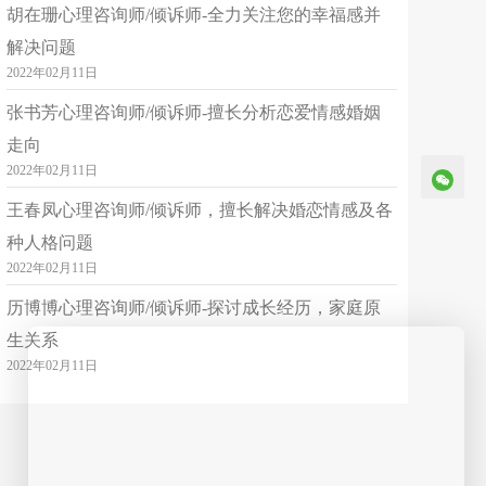
胡在珊心理咨询师/倾诉师-全力关注您的幸福感并
解决问题
简介
🏅官方督导师、首席名师 ⭐【中科院心理咨询师】 擅长:敏感内耗、恋爱情感、婚姻家庭、职业发展、 亲子关系等情绪疏导及心理赋能。 线上平台累积10000+小时 线下实战经验1000+小时 ⭐【基层工作者】: 六年的社会工作者，丰富的基层工作经验，党支部委员，积极参与公共事业发展，不批判不评判原则耐心调解邻里矛盾，提供心里疏通及公共服务，维护公平、公正原则。 ⭐【退役军人事务员】: 负责退役军人政策咨询、心里疏导、职业规划、信访接待，权益保障、就业创业扶持！ ⭐【咨询风格】: 拥有六年社会工作经验，三年专业咨询师培训，二年实操经验。耐心的倾听您的描述，提供可靠的认知行为疗法，帮您走出困境！ ⭐有效的解决婚姻情感、家庭关系、学事业发展当中各种因素导致的精神焦虑、压抑、自卑、孤独等心理问题。
2022年02月11日
张书芳心理咨询师/倾诉师-擅长分析恋爱情感婚姻
心因
2.5
¥
起
可接单
走向
53岁
本科
摩羯座
2022年02月11日
平台认证
婚恋
家庭
亲子
王春凤心理咨询师/倾诉师，擅长解决婚恋情感及各
免费私聊
已倾听：170632分钟
种人格问题
2022年02月11日
简介
🏆🏆🏆🏆🏆平台认证首席名师 💟2020年 职业人才认证管理中心 婚姻情感咨询师（高级） 💟2020年 职业人才认证管理中心 萨提亚咨询师（高级） 💟2020年 职业人才认证管理中心 催眠师（高级） 💟2021年 中国科学院心理研究所 心理咨询师培训合格证书 💟2021年 中国政法大学 人力资源管理与创新发展研究中心 中国国家人事人才培训网 岗位能力培训证书 倾听疗愈师 💟 2021年 中国心理卫生协会 倾听技能专项培训合格证书 🍁加入多家平台实现助人，取得一定成绩 🍁作为平台心理工作者，我严格遵守保密原则和咨询伦理，保护来访隐私，温暖的陪伴求助者，温柔而坚定的给予支持和帮助，愿我也能成为你专属的倾听者及解惑者，给你的情绪一处安放的港湾，从而有勇气继续面对生活 🍁如果您正面对婚姻、家庭或个人成长方面的挑战，欢迎与我联系，让我们一起探索解决方案，助您重拾幸福与和谐。 ✅ 下单流程 私密咨询，隐私保护。点击右上角“马上下单”，可选择图文/通话。复杂问题可选择套餐。
历博博心理咨询师/倾诉师-探讨成长经历，家庭原
悦心
4
¥
起
生关系
可接单
2022年02月11日
36岁
大专
天秤座
平台认证
焦虑及时疏导
3年咨冠🌠
婚恋关系修复
免费私聊
已倾听：1695837分钟