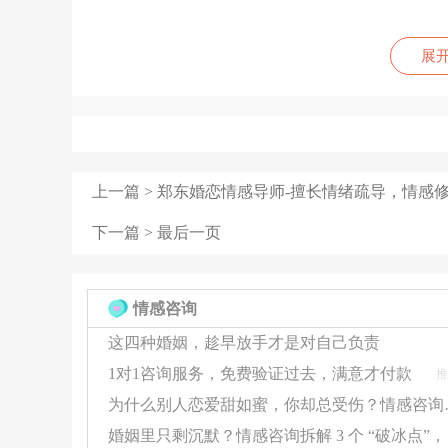
情感话题(情感分析解惑，失恋陪护)
展
家庭关系(原生家庭，亲子陪伴)
个人成长(时间管理，个人焦虑)
咨询流程
上一篇 >
郑东婚恋情感导师-擅长情绪疏导，情感
1、简述所要咨询问题
2、预约咨询时间
下一篇 >
最后一页
3、右上角(马上下单)语音通话或文字订单
4、接纳你所有的一切，尊重你、包容你、不评判
情感咨询
温暖的陪伴。也欢迎无主题的闲聊，共同探讨人生
这四种婚姻，趁早放手才是对自己负责
1对1咨询服务，免费验证过去，满意才付款
推
为什么别人恋爱甜如
婚姻里只