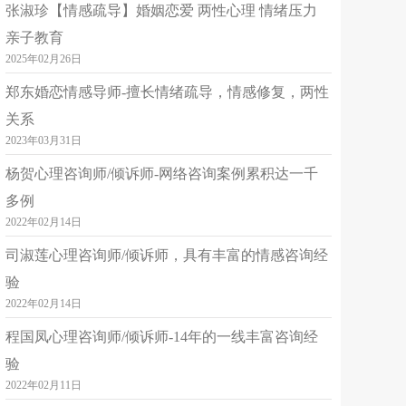
平台认证
婚恋
家庭
个人成长
张淑珍【情感疏导】婚姻恋爱 两性心理 情绪压力
更多>
亲子教育
免费私聊
已倾听：755822分钟
2025年02月26日
郑东婚恋情感导师-擅长情绪疏导，情感修复，两性
简介
🏆 获“官方推荐”心理咨询名师！🏆 ❤️你的一对一私人心理咨询师！❤️ ❤️你的一对一私人情感指导师！❤️ ✨平台认证首席心理咨询名师！ ✨平台推荐首席情感导师！ ✨中国科学院心理咨询师！ ✨高级婚姻情感指导师！ ✨高级青少年成长指导师！ ✨高级占星师！ ㊗️ 2024年、2025年多次荣获平台咨询倾诉奖励！🔥🔥🔥 ㊗️2025年、2026年多月荣获平台咨询总排行榜榜一！🏆🏆🏆 ㊗️ 2024年到2026年，多次获得平台“官方推荐”“人气热榜”“优质口碑”等等！🏅🏅🏅 🏆2026年荣获“新春接单冲榜赛活动”第一名冠军！🏆🏆🏆 ❤️运用技术: 认知行为疗法、人本主义心理学、个体心理学、系统脱敏、原生家庭探索及疗愈。❤️ ㊙️ 星盘分析，关于你想知道的… ❤️我愿用最大的真诚，温柔耐心的倾听你所有的心事，给予你积极细致的回应！❤️ ❤️我愿用我的高能量和松弛感，传递给你一份心灵的温暖和安宁！❤️ ❤️我愿用我天生的积极乐观，温柔坚定的托举你，给你鼓励、勇气和信心，治愈你所有的疲惫！❤️ ❤️❤️❤️ 不管过去的你曾经历过什么， 也无论当下的你在何处， 或者未来的你将要去往何方， 请赐予我信任， 我愿成为你的树洞， 听你诉说一切的喜怒哀乐， 给予你温暖，化解你困惑， 真诚陪伴你温暖前行！ ❤️❤️❤️ ❤️擅长的领域: 恋爱婚姻 情绪疏导 两性关系 情感挽回 失恋陪护 焦虑缓解 亲子教育 家庭伦理 人际恐惧 自卑心理 压力疏导 职场困惑 ❤️ 咨询流程: 1，简述问题 2，下单咨询 3，全程保密，用心倾听，深入分析 4，回访 🈲 请不聊“性骚扰”！会直接拉黑！✖️ 🈲 请不要问平台以外的联系方式！平台会封号！📵
关系
2023年03月31日
安
4
¥
起
可接单
42岁
大专
水瓶座
杨贺心理咨询师/倾诉师-网络咨询案例累积达一千
平台认证
婚恋
情绪
心理健康
多例
免费私聊
2022年02月14日
已倾听：885498分钟
司淑莲心理咨询师/倾诉师，具有丰富的情感咨询经
简介
🏆🏆🏆🏆🏆官方认证首席咨询名师 👑线下心理咨询工作室法人 👑正念冥想🧘修复身心能量 👑私人心理顾问💓个人成长 👑身心健康管理 🏆恋爱一对一指导 中国科学院心理研究所心理咨询师 印度梵语瑜伽培训学院高级理疗瑜伽 导师 中国医药教育协会身心保健师 中国职业经理人协会婚姻情感咨询师 中国职业经理人协会家庭教育指导师 💓运用技术：积极心理学、认知行为疗法、人本主义、中医心理治疗、瑜伽身心理疗、正念冥想🧘呼吸 💓【擅长领域】 健康话题: 抑郁焦虑，睡眠障碍，呼吸调整，亚健康理疗，中医手法按摩，躯体化症状等 情感话题：自我成长，婚恋关系，情感分析修复，情感挽回，择偶，社交恐惧等 情绪话题：暴躁易怒，强势，无主见，自卑敏感，迷茫，原生家庭探索疗愈赋能，性格调整，建立安全感等 教育话题：厌学，叛逆，亲子关系等 单次咨询时间建议60分钟。 💓确诊中度抑郁症、重度抑郁症、双相情感障碍或明显躯体化症状，请选择月套餐，有计划，有节奏，系统式的调整改善助于康复。 💗黄帝内经：人90%的疾病都是可以自愈的。 ❤中医治疗分三步进行： 第一步改变身体，有活下去的精力。 第二步调整潜意识，找到活下去的动力。 第三步设定具体行为，拥有活下去的能力。 💗情绪和器官之间存在双向影响的关系，长期负面情绪积累会导致器官功能异常、失衡，情绪无法自控。当身体无法承受住情绪了，便开始躯体化，各种失控，头晕头痛、手脚发麻、记忆力下降、注意力不集中、心慌、心跳加速、胸闷、呼吸不畅、感觉胸口像堵了块石头、暴饮暴食、腹泻、失眠或嗜睡、耳鸣、莫名想哭、易怒，四肢酸痛、情绪波动大等。通过针对性物理理疗，更快的调节代谢负面情绪，激活自身的“药田”，身心同治，早日恢复健康，实现身心自在的状态。 💓【工作理念】 真诚，无条件尊重接纳，我们所发生的一切都是给我们来悟的，你所排斥的是你所需要的，你所恐惧的，是你要去突破的。 心理咨询的目的应该是发展来访者的创造性潜力及完整人格。并不是使来访进入一种不可能的幸福状态，而是帮助他们树立一种面对苦难的、哲学式的耐心和坚定。——荣格 2025年新春1-2月荣获平台 荣耀之星达人🏆🏆🏆🏆🏆 公益倾听达人🏆🏆🏆🏆🏆 2025春节咨询大赛荣誉榜👑👑👑👑👑 2025年5月咨询榜第一名🏆🏆🏆🏆🏆 2025年6月咨询榜第一名🏆🏆🏆🏆🏆 2025年7月咨询榜第一名🏆🏆🏆🏆🏆 💓【咨询流程】 1.免费几句话仅简述问题，请下单咨询，全程保密，用心倾听，深入分析。 正规咨询倾诉。性配合、绿帽、伦理请移步。 免费6句话是简述问题和反馈的，无每日6句话免费咨询，相互尊重，相互理解，谢谢配合。 夜间咨询，请直接拨号。
验
2022年02月14日
刘超超
1.8
¥
起
可接单
程国凤心理咨询师/倾诉师-14年的一线丰富咨询经
35岁
本科
双鱼座
验
平台认证
婚恋
亲子
职场
2022年02月11日
免费私聊
已倾听：107142分钟