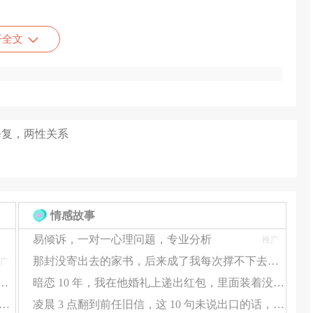
开全文
修复，两性关系
、不指责、用心倾听你在人生旅途中的痛苦与快乐，给你最
情感故事
，
易倾诉，一对一心理问题，专业分析
推广
那封没寄出去的家书，后来成了我每次撑不下去时的 “救命符”
广
蜜，你却总受伤？情感咨询帮你揪出 “情感盲区”
暗恋 10 年，我在他婚礼上递出红包，里面装着没送出去的告白信
剩沉默？情感咨询拆解 3 个 “破冰点”，让爱重新流动
凌晨 3 点翻到前任旧信，这 10 句未说出口的话，看哭了 10000 人