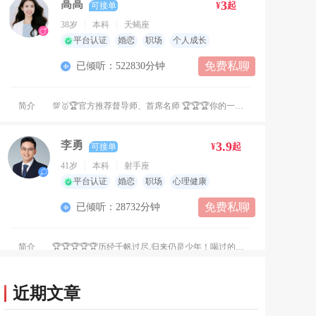
高高
3
¥
起
可接单
38岁
本科
天蝎座
平台认证
婚恋
职场
个人成长
免费私聊
已倾听：522830分钟
简介
💯🥇🏆官方推荐督导师、首席名师 🏆🏆🏆你的一对一心理疏导师 🏆🏆🏆你的私人情感类指导师 🏆🏆🏆你的私人心力赋能教练 🏆新晋咨询师、倾听师入门线上线下指导教练 👑【中科院---心理咨询师】 👑【人社部---社会工作师】 👑【美国AAH---催眠疗愈师】 👑【吸引力法则---落地教练】 👑经营线下工作室---法人 👑某市区应用心理学研究会---联任7年秘书长 👑多年外企私企管理、培训等多行业创业经验 👑10年心理学深度持续进修 👑累积沉浸参课、体验、团督个督3000h+ 💐💐💐💐💐💐💐 🎊2023初次接洽，收到平台邀请 🎊2024.10正式加入易倾诉平台 🎊2024.11荣获“最佳新人”称号 🎊2024.12连续升级登顶“首席名师” 🎊2025.01参获平台“凌晨心语”达人 🎊2025.02参获平台“荣耀之星”称号 🎊2025.02参获平台“公益倾听”标签 🎊2025.07参加平台“暖声好评”活动 🎊2025.08连续月荣获好评率100% 🎊2025.09多次获得咨询量日榜第一名/周榜第一名/月榜第一名/总榜第一名 未完待续…… 💐💐💐💐💐💐💐💐 💡咨询流派、运用技术 精神分析、CTB、积极心理学、人本主义、催眠疗愈、NLP、正念冥想、家族系统排列、企业系统排列，SFBT、自由联想等 👉擅长领域⭐️⭐️⭐️⭐️⭐️ 💞【婚恋&情感】 失恋、结婚、分居、丧偶、离异，婚外情、被出轨…婚姻守护、感情修复、异地恋、相亲，情感创伤、择偶焦虑、恋爱恐慌、伴侣沟通问题、复合、单恋、分手… 📗📔📙【职场&人际】 新工作适应、工作与家庭冲突、压力、职业疲倦、职业规划、职场歧视、创业压力、合伙矛盾、二代继承、人际压力、沟通困难、职场霸凌、下级越权… 🏡【家庭&关系】 老公、婆媳矛盾、父母吵架、孩子厌学、单亲、离异、再组家庭、重男轻女、多子女偏爱、产前、后抑郁、童年创伤、兄弟姊妹不合、彩礼、财产、拆迁纠纷、邻里亲戚矛盾… 💓【心理&人格】 抑郁、焦虑、狂躁、情绪，双相情感障碍、适应障碍、创伤后应激障碍、ADHD、NPD、BPD、讨好型依恋，回避型依恋… 🍀【心力&成长】 内耗、拖延行为、戒烟/瘦身、习惯、中年危机、安全感问题、讨好、胆小、自卑、怨恨、报复、撒谎成瘾、中年叛逆、钟情幻想、社交恐惧、得配感、主体意识、疗愈创伤、金钱卡点… 🌸从业6年，线上线下咨询来访从中学生到55岁 🌸应届生、全职太太，创业、二代、博士生、教授，IT、艺人、企事业人员，互联网大厂，商超，医生、金融、电商… 🌸遍及全国多地，香港、迪拜、悉尼、墨尔本、旧金山、纽约、新加坡等多个国家及地区… ✨✨真诚🌱温暖🌱客观🌱包容✨✨ 你每一次欲言又止的沉默、忍耐、忽略… 这未被处理的情绪在角落里掩埋，它隐藏起来慢慢发酵… 当有一天，如陈年旧疾般的经年不愈！ 当有一天，如有导火索般的火山爆发！ 当有一天，如堤坝倒塌般的洪水泛滥！ …… 每当此时，愿你知道！ 你并不是独自一人在面对！这里，还有我！ 让我陪伴你一起来面对，走出泥泞与困境！ 🌸已帮助1000+人次，突破内耗…提升关系、生命力和能量！ ✨✨舒缓情绪🌱重塑认知🌱拿回力量✨✨ 🌻你我的咨询与对话全程保密，守护隐私 🌻尊重职业伦理，不评判，客观中立！ 🌻授人以鱼，也授人以渔！助人自助！ 🌻陪伴你成长🌿愿你繁花似锦，星河璀璨✨ 💪当你开始面对！就是解决第一步！ 💪点击头像关注！ ✔️立即通话or马上下单！ 🔥忙碌状态，支持下单！留言时间！优先安排 🆓免费 6句，只做问题描述！资料收集！ 👍诚心咨询，请直接下单，沟通效率高 🏅温馨提示，文明沟通，尊重你我！
李勇
3.9
¥
起
可接单
41岁
本科
射手座
平台认证
婚恋
职场
心理健康
免费私聊
已倾听：28732分钟
简介
🏆🏆🏆🏆🏆历经千帆过尽,归来仍是少年！喝过的每一口烈酒、品过的每一杯清茶、吃过的每一餐美食、看过的每一本书、谈过的每一次恋爱、眼里看到过的风和日丽和狂风暴雨、去过的每一个地方，终究成为我们咨询的灵动豁然！偶尔治愈、常常缓解、总能安慰！ 咨询师介绍： 李勇，男，国家二级心理咨询师，中国社会心理学会会员、惠州心理咨询师协会会员、全国心理科普讲师； 荣获“我是好讲师”全国总决赛百强讲师称号、最佳设计奖获得者； 荣获全国心理科普比赛“最佳课堂演绎呈现奖”； 收录于中国心理学会心理科学传播专家人才库；受邀成为中国培训周“我是好讲师”比赛评委、总决赛特邀主持人； 央媒时代强国“对话心时代”访谈心理嘉宾。 咨询时长：8000+小时 个人体验：300+小时 个督团督：300+小时 咨询风格： 睿智、亲和、开放、聚焦、抱持、启发。 咨询技术： 熟练运用人本主义、认知行为疗法CBT、后现代咨询技术，SFBT、森田疗法、叙事疗法、意象对话技术、DBT技术，精神分析等咨询技术。 擅长咨询方向： 婚恋情感、亲子教育、青少年厌学、沙盘治疗、原生家庭疗愈、负面情绪疏导、性格完善、个人成长、留学生情感、职业规划、职场管理、职场关系冲突处理等。 倡导积极心理学理念，致力于从实际问题着手，启发来访者从认知上寻找问题根源，从而激发改善的动力，最终形成健康积极的认知模式和行为模式，实现积极生活观，走向幸福人生。 我准备好了，您准备好了吗？在这里和您一起探寻自我，让美好发生！
林音
3
¥
起
可接单
近期文章
44岁
本科
狮子座