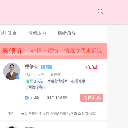
心理健康
情绪压力
情绪疏导
程修奎
3.3
¥
起
可接单
47岁
大专
天秤座
平台认证
❤婚恋情感❤
心理健康
✅两性疗愈✅
免费私聊
已倾听：602132分钟
简介
👑首席督导师 🌿高级隐喻故事治疗师 🔮 NGH国际催眠治疗师 🏛️ 上海市心理学会高级家庭顾问 ⚖️ 上海市心理咨询师协会咨询师 🧠 中科院心理研究所心理咨询师 🛡️兵魂守心 一对一保密专属咨询师 🍃【专业深耕｜心灵疗愈】 💘 情感挽回｜温柔破局、重拾良缘 💡 恋爱支招｜读懂人心、呵护亲密 💍 婚姻危机｜修复裂痕、治愈关系 👨‍👩‍👦 亲子心理｜温柔养育、滋养心灵 🤝 社交困惑｜温柔自处、从容社交 🌙 催眠隐喻｜深层疗愈、安抚内在 🧘 正念疗愈｜情绪调和、安顿身心 📖【个人风格】📖 岁月沉淀、世事通透，融合国学哲思与阳明心学，实战经验丰厚、温柔且有力量。 📘【咨询寄语】📘 你的脆弱与迷茫都值得被温柔看见、用心接纳，伴你和解自愈、向内从容成长。