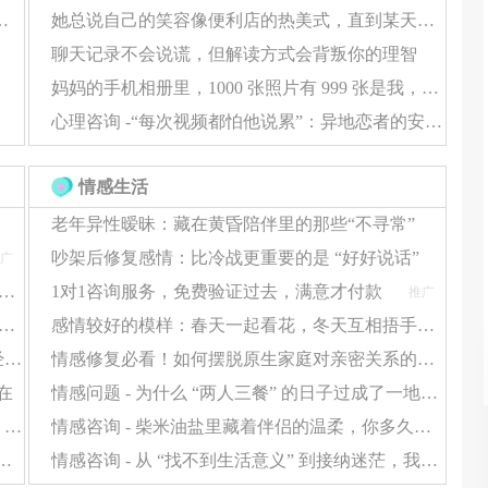
感咨询，帮你把 “心结” 捋顺
她总说自己的笑容像便利店的热美式，直到某天我发现，那杯咖啡早就凉透了
聊天记录不会说谎，但解读方式会背叛你的理智
妈妈的手机相册里，1000 张照片有 999 张是我，却没有一张她自己
心理咨询 -“每次视频都怕他说累”：异地恋者的安全感缺失，该怎么靠自己补回来？
情感生活
老年异性暧昧：藏在黄昏陪伴里的那些“不寻常”
吵架后修复感情：比冷战更重要的是 “好好说话”
广
的恋爱技巧总 “失灵”？多半是没避开这 3 个隐形误区
1对1咨询服务，免费验证过去，满意才付款
推广
“恋爱技巧没用”？可能是你的心理状态，在悄悄拖后腿
感情较好的模样：春天一起看花，冬天互相捂手，无需刻意庆祝每一天
心动’≠‘合适’：那些把恋爱当结婚的人，后来都经历了什么？
情感修复必看！如何摆脱原生家庭对亲密关系的负面影响
在
情感问题 - 为什么 “两人三餐” 的日子过成了一地鸡毛？这些问题正在消耗你的幸福
拒绝 “快餐式恋爱”！男女顶级关系，要靠 “养成” 才够甜
情感咨询 - 柴米油盐里藏着伴侣的温柔，你多久没认真 “看见” 了？
爱 “死穴”：不会找话题、不敢肢体接触？这样改超简单
情感咨询 - 从 “找不到生活意义” 到接纳迷茫，我帮你踩过这些坑