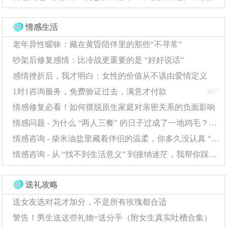
寻求专业支持的必要性
情感生活
当家庭矛盾已经严重影响婚姻质量时，寻求专业帮助
是明智的选择。婚姻咨询师可以提供中立视角，帮助丈夫
老年异性暧昧：藏在黄昏陪伴里的那些“不寻常”
看清母子关系的非健康模式，同时给予妻子表达诉求的安
吵架后修复感情：比冷战更重要的是 “好好说话”
感情挫折后，我才明白：女性的价值从不该由爱情定义
全空间。有时，一个客观的第三方能够打破家庭成员间根
1对1咨询服务，免费验证过去，满意才付款
深蒂固的互动模式。
推广
情感修复必看！如何摆脱原生家庭对亲密关系的负面影响
如果丈夫拒绝咨询，妻子单独接受辅导也有价值。专
情感问题 - 为什么 “两人三餐” 的日子过成了一地鸡毛？这些问题正在消耗你的幸福
业人士可以帮助你建立更健康的应对机制，学习如何在保
情感咨询 - 柴米油盐里藏着伴侣的温柔，你多久没认真 “看见” 了？
护婚姻的同时维护自我尊严。记住，改变总是从一个人开
情感咨询 - 从 “找不到生活意义” 到接纳迷茫，我帮你踩过这些坑
始的，你的态度调整可能会引发整个家庭系统的积极变
化。
送礼攻略
送女友选对花才加分，不是所有玫瑰都合适
婚姻是两个人的旅程，不应该变成三个人的角力场。
警告！男生送这些礼物=送分手（附女生真实吐槽合集）
解决这个困境需要耐心和策略，但最重要的是夫妻双方都