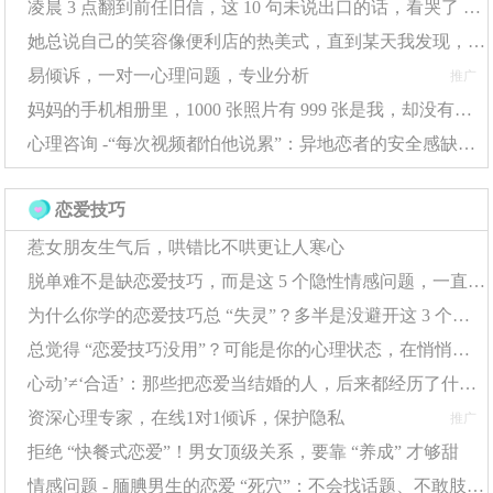
仅要明确，更需要丈夫有勇气向母亲温和而坚定地表达。
凌晨 3 点翻到前任旧信，这 10 句未说出口的话，看哭了 10000 人
记住，设定界限不是不孝，而是成熟家庭应有的健康状
她总说自己的笑容像便利店的热美式，直到某天我发现，那杯咖啡早就凉透了
态。
易倾诉，一对一心理问题，专业分析
推广
妈妈的手机相册里，1000 张照片有 999 张是我，却没有一张她自己
改变沟通方式也至关重要。当丈夫说"我妈不容
心理咨询 -“每次视频都怕他说累”：异地恋者的安全感缺失，该怎么靠自己补回来？
易"时，可以尝试回应："我理解妈妈的付出，但我们现在
需要建立自己的家庭方式。"这种表达既承认了婆婆的付
恋爱技巧
出，又维护了小家庭的独立性。同时，鼓励丈夫直接与母
惹女朋友生气后，哄错比不哄更让人寒心
亲沟通，而不是让妻子成为传话人。
脱单难不是缺恋爱技巧，而是这 5 个隐性情感问题，一直在 “挡桃花”
为什么你学的恋爱技巧总 “失灵”？多半是没避开这 3 个隐形误区
培养夫妻共同立场是长久之计。定期举行只有夫妻两
总觉得 “恋爱技巧没用”？可能是你的心理状态，在悄悄拖后腿
人参加的"家庭会议"，讨论家庭愿景和规则。当你们形成
心动’≠‘合适’：那些把恋爱当结婚的人，后来都经历了什么？
坚固的统一战线时，外界的干预自然会减少。可以从小事
资深心理专家，在线1对1倾诉，保护隐私
推广
开始实践，比如共同决定周末如何安排，再逐步扩展到更
拒绝 “快餐式恋爱”！男女顶级关系，要靠 “养成” 才够甜
大的家庭决策。
情感问题 - 腼腆男生的恋爱 “死穴”：不会找话题、不敢肢体接触？这样改超简单