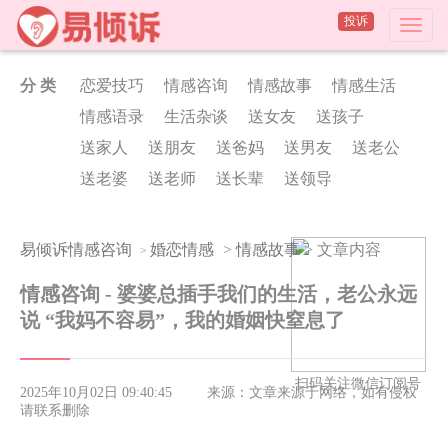
投诉
分 类
恋爱技巧
情感咨询
情感故事
情感生活
情感语录
生活杂谈
送女友
送孩子
送家人
送朋友
送爸妈
送男友
送老公
送老婆
送老师
送长辈
送领导
易倾诉情感咨询
婚恋情感
>
情感故事
> 文章内容
>
情感咨询 - 婆婆总插手我们的生活，老公永远
说 “我妈不容易”，我的婚姻快窒息了
扫码关注微信订阅号
2025年10月02日 09:40:45
来源：文章来源于网络，如有侵权
请联系删除