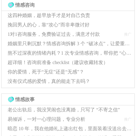
情感咨询
失望
这四种婚姻，趁早放手才是对自己负责
二、情绪依赖误区：把"需要被爱"错当"懂得去爱"
挽回男人的心，靠“攻心”而非卑微讨好
1对1咨询服务，免费验证过去，满意才付款
推广
日本作家村上春树曾写道："孤独一人也没关系，只要
婚姻里只剩沉默？情感咨询拆解 3 个 “破冰点”，让爱重新流动
能发自内心地爱着一个人，人生就会有救。"但现实中，太
熬不过深夜的情绪内耗？1 次专业情感咨询，帮你把 “心结” 捋顺
多人把"需要被爱"误认为"懂得去爱"。情感咨询中发现，
超详细！咨询前准备 checklist（建议收藏转发）
许多反复受伤的人实际上陷入的是自我消耗的循环——他
你的爱情，死于“无症”还是“无感”？
们渴望关系不是为了分享爱，而是填补内心的空虚。
没有仪式感的爱情，真的能走下去吗？
情绪依赖者的典型特征包括：
情感故事
恋爱后完全以对方为中心，失去自我边界
老公出轨后，我没哭闹也没离婚，只写了 “不寄之信”
伴侣的微小情绪变化会引发自身剧烈不安
易倾诉，一对一心理问题，专业分析
推广
暗恋 10 年，我在他婚礼上递出红包，里面装着没送出去的告白信
分手后感到自我价值完全崩塌，需要立即投入新关