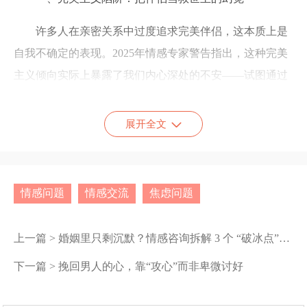
许多人在亲密关系中过度追求完美伴侣，这本质上是
自我不确定的表现。2025年情感专家警告指出，这种完美
主义倾向实际上暴露了我们内心深处的不安——试图通过
找到一个"完美另一半"来填补自己的缺失。健康的关系应
当建立在接纳对方不完美的基础上，在磨合中共同成长，
展开全文
而非寻找一个现成的拯救者。
这种盲区常表现为：
情感问题
情感交流
焦虑问题
对伴侣有着不切实际的期待清单，稍有不符合就否
定整段关系
上一篇 >
婚姻里只剩沉默？情感咨询拆解 3 个 “破冰点”，让爱重新流动
将伴侣的普通缺点视为"不适合"的证据
下一篇 >
挽回男人的心，靠“攻心”而非卑微讨好
不断比较现实关系与想象中的理想关系，导致持续