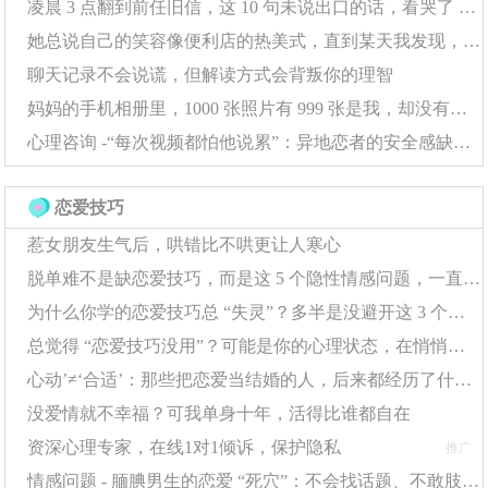
凌晨 3 点翻到前任旧信，这 10 句未说出口的话，看哭了 10000 人
系
她总说自己的笑容像便利店的热美式，直到某天我发现，那杯咖啡早就凉透了
聊天记录不会说谎，但解读方式会背叛你的理智
三、自我分化不足：在关系中迷失自我的危机
妈妈的手机相册里，1000 张照片有 999 张是我，却没有一张她自己
心理学中的"自我分化"概念指个体能够区分和管理自
心理咨询 -“每次视频都怕他说累”：异地恋者的安全感缺失，该怎么靠自己补回来？
己的情绪与理智，并保持独立于他人之外的自我意识。自
恋爱技巧
我分化能力较低的人在亲密关系中容易陷入两种极端：要
惹女朋友生气后，哄错比不哄更让人寒心
么过度融合失去自我，要么过度疏离无法真正亲密。
脱单难不是缺恋爱技巧，而是这 5 个隐性情感问题，一直在 “挡桃花”
这种情感盲区表现在：
为什么你学的恋爱技巧总 “失灵”？多半是没避开这 3 个隐形误区
总觉得 “恋爱技巧没用”？可能是你的心理状态，在悄悄拖后腿
无法区分自己的情绪和伴侣的情绪，把对方的问题
心动’≠‘合适’：那些把恋爱当结婚的人，后来都经历了什么？
当成自己的
没爱情就不幸福？可我单身十年，活得比谁都自在
要么完全依附伴侣，要么筑起高墙拒绝依赖
资深心理专家，在线1对1倾诉，保护隐私
推广
情感问题 - 腼腆男生的恋爱 “死穴”：不会找话题、不敢肢体接触？这样改超简单