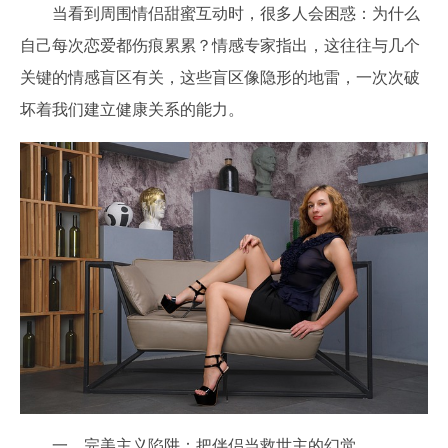
当看到周围情侣甜蜜互动时，很多人会困惑：为什么
自己每次恋爱都伤痕累累？情感专家指出，这往往与几个
关键的情感盲区有关，这些盲区像隐形的地雷，一次次破
坏着我们建立健康关系的能力。
一、完美主义陷阱：把伴侣当救世主的幻觉