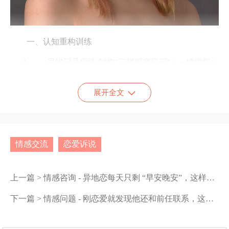
一、认知重构训练
思维记录疗法 制作"三栏观察日记"： • 情境栏：
客观记录触发自卑感的事件（例：周会发言被打断）
展开全文
• 思维栏：捕捉当时的自动否定念头（"我说话总是
无聊"） • 证据栏：寻找反驳证据（上月提案获采纳/
同事常请教观点）
情感交流
恋爱诉说
心理学实验显示，持续21天记录能使大脑前额叶皮层
增厚17%，显著增强理性评估能力。有位社交焦虑患者通
上一篇 >
情感咨询 - 异地恋每天只剩 “早安晚安”，这样的感情还有必要坚持吗？
过这种方法，三个月后成功识别并修正了86%的自我贬低
下一篇 >
情感问题 - 刚恋爱就发现他还和前任联系，这是我太敏感还是他不够专一？
性思维。
优势清单法 每周完成： ✓ 新增3项个人优势