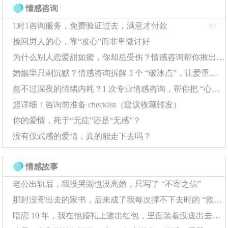
情感咨询
（如"坚持晨跑显毅力"） ✓ 收集2个他人正面反馈 ✓
1对1咨询服务，免费验证过去，满意才付款
对比半年前的1项进步
推广
挽回男人的心，靠“攻心”而非卑微讨好
研究发现，定期进行优势确认的人，6个月后自我接纳
为什么别人恋爱甜如蜜，你却总受伤？情感咨询帮你揪出 “情感盲区”
度提升43%。就像整理衣橱时发现被遗忘的名牌大衣，我
婚姻里只剩沉默？情感咨询拆解 3 个 “破冰点”，让爱重新流动
们常常忽视自己拥有的珍贵特质。
熬不过深夜的情绪内耗？1 次专业情感咨询，帮你把 “心结” 捋顺
超详细！咨询前准备 checklist（建议收藏转发）
二、行为激活方案
你的爱情，死于“无症”还是“无感”？
阶梯式挑战计划 设计循序渐进的成就体验： •
没有仪式感的爱情，真的能走下去吗？
第一周：每天完成5分钟公众演讲录像 • 第二周：在3
人小组中分享观点 • 第三周：主动争取1次正式汇报
情感故事
机会
老公出轨后，我没哭闹也没离婚，只写了 “不寄之信”
那封没寄出去的家书，后来成了我每次撑不下去时的 “救命符”
行为心理学证实，每完成一个小目标，大脑会分泌多
暗恋 10 年，我在他婚礼上递出红包，里面装着没送出去的告白信
巴胺强化成功体验。某咨询案例中，采用此方法的来访者