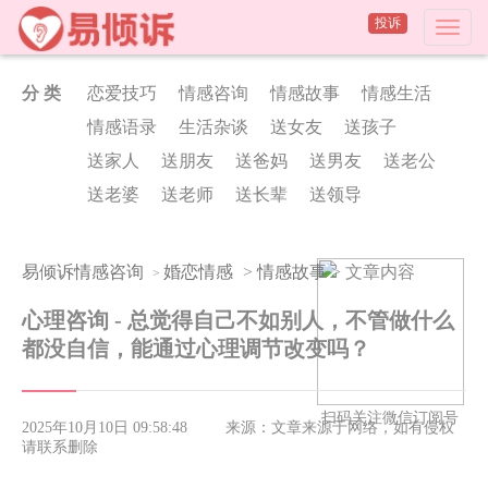
投诉
分 类
恋爱技巧
情感咨询
情感故事
情感生活
情感语录
生活杂谈
送女友
送孩子
送家人
送朋友
送爸妈
送男友
送老公
送老婆
送老师
送长辈
送领导
易倾诉情感咨询
婚恋情感
>
情感故事
> 文章内容
>
心理咨询 - 总觉得自己不如别人，不管做什么
都没自信，能通过心理调节改变吗？
扫码关注微信订阅号
2025年10月10日 09:58:48
来源：文章来源于网络，如有侵权
请联系删除