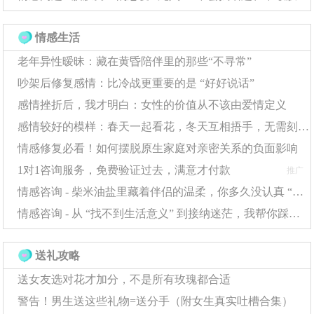
反馈。有位设计师在更换工作环境后，创作自信度提升了3
情感生活
倍。
老年异性暧昧：藏在黄昏陪伴里的那些“不寻常”
记忆银行建设 创建"成就相册"收藏： ◇ 重要突
吵架后修复感情：比冷战更重要的是 “好好说话”
破的影像记录 ◇ 客户感谢邮件截图 ◇ 技能证书扫描
感情挫折后，我才明白：女性的价值从不该由爱情定义
件
感情较好的模样：春天一起看花，冬天互相捂手，无需刻意庆祝每一天
定期回顾这些"心理资产"能激活大脑奖赏回路。神经
情感修复必看！如何摆脱原生家庭对亲密关系的负面影响
影像显示，回忆成功经历时前扣带皮层活跃度会显著提
1对1咨询服务，免费验证过去，满意才付款
推广
高。
情感咨询 - 柴米油盐里藏着伴侣的温柔，你多久没认真 “看见” 了？
情感咨询 - 从 “找不到生活意义” 到接纳迷茫，我帮你踩过这些坑
四、身心调节技术
生物反馈训练 通过设备监测： • 呼吸节奏与心
送礼攻略
率变异性 • 肌电水平变化 • 皮温波动趋势
送女友选对花才加分，不是所有玫瑰都合适
警告！男生送这些礼物=送分手（附女生真实吐槽合集）
临床数据表明，10次生物反馈训练后，焦虑人群的自