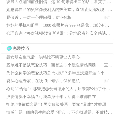
凌晨 3 点翻到前任旧信，这 10 句未说出口的话，看哭了 10000 人
从不敢接电话到半年后主持百人会议。
她总说自己的笑容像便利店的热美式，直到某天我发现，那杯咖啡早就凉透了
身体姿态重塑 每日进行： ✓ 10分钟"能量姿
易倾诉，一对一心理问题，专业分析
推广
势"训练（扩展性肢体动作） ✓ 对镜练习坚定眼神接
妈妈的手机相册里，1000 张照片有 999 张是我，却没有一张她自己
触 ✓ 录音修正语音语调
心理咨询 -“每次视频都怕他说累”：异地恋者的安全感缺失，该怎么靠自己补回来？
哈佛研究表明，保持有力姿势2分钟能使睾酮水平上升
恋爱技巧
20%，压力激素下降15%。挺拔的身姿会向神经系统发
惹女朋友生气后，哄错比不哄更让人寒心
送"我很强大"的信号。
脱单难不是缺恋爱技巧，而是这 5 个隐性情感问题，一直在 “挡桃花”
三、环境优化策略
为什么你学的恋爱技巧总 “失灵”？多半是没避开这 3 个隐形误区
资深心理专家，在线1对1倾诉，保护隐私
推广
社交圈层过滤 建立人际关系的"三级筛选"： √
心动’≠‘合适’：那些把恋爱当结婚的人，后来都经历了什么？
减少与习惯性否定者的接触 √ 增加与成长型思维者
没爱情就不幸福？可我单身十年，活得比谁都自在
的互动 √ 主动连接某领域的榜样人物
拒绝 “快餐式恋爱”！男女顶级关系，要靠 “养成” 才够甜
社会学习理论指出，人类70%的自我认知来源于环境
情感问题 - 腼腆男生的恋爱 “死穴”：不会找话题、不敢肢体接触？这样改超简单