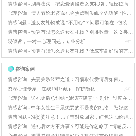
情感咨询 - 别再瞎买！按恋爱阶段选女友礼物，轻松拉满彼此感情浓度
我效能感平均提升35%。就像运动员通过即时数据调整动
心理咨询 - 情人节给老婆选礼物焦虑到失眠？先缓解 “怕出错” 的心理，选对礼物更轻松
作，我们能精准优化心理状态。
情感问题 - 送女友礼物被说 “不用心”？问题可能在 “包装和仪式感” 上
昼夜节律管理 执行"睡眠优化方案"： ✓ 固定起
情感咨询 - 预算有限怎么送女友礼物？别堆数量，这 2 类礼物更显用心
床时间±30分钟 ✓ 睡前90分钟避免蓝光 ✓ 午间接受3
易倾诉，一对一心理问题，专业分析
推广
0分钟自然光照
情感咨询 - 预算有限怎么送女友礼物？低成本高好感的方案全在这
睡眠质量与自我评价呈正相关，规律作息者的积极自
咨询案例
我陈述多出58%。当生理节律稳定时，情绪调节能力会大
情感咨询 - 夫妻关系经营之道：习惯取代爱情后如何走
幅增强。
资深心理专家，在线1对1倾诉，保护隐私
推广
需要专业介入的信号： ■ 伴随持续躯体症状（失眠/厌
心理咨询 - 送礼物后总纠结 “她满不满意”？别让 “过度在意” 消耗感情
食） ■ 出现自我伤害倾向 ■ 社会功能明显退化
情感咨询 - 中年女性生日最想要的不是贵的礼物！做好这 2 点，普通礼物也能暖到她心里
情感问题 - 准婆婆注意！儿子带对象回家，红包这么给避免情感小插曲
此时建议寻求认知行为疗法或正念训练等专业帮助。
情感咨询 - 送礼后对方不办事？可能是你忽略了 “情感反馈”，这步很关键
某些情况下可能需要短期配合SSRI类药物来改善神经递质
心理咨询 - 想通过相亲礼物赢好感？抓住对方心理期待，送礼才不白费功夫