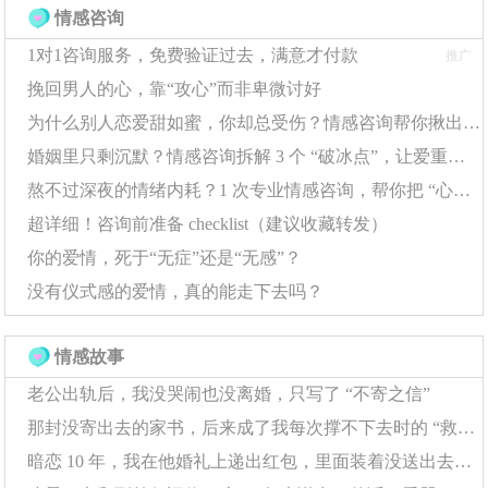
情感咨询
的恋爱关系，也让他们在面对其他重要人物时，难以产生
1对1咨询服务，免费验证过去，满意才付款
推广
深厚的情感纽带。
挽回男人的心，靠“攻心”而非卑微讨好
为什么别人恋爱甜如蜜，你却总受伤？情感咨询帮你揪出 “情感盲区”
感情上限的对比
婚姻里只剩沉默？情感咨询拆解 3 个 “破冰点”，让爱重新流动
对于普通人来说，恋爱中的感情可以迅速升温，甚至在短
熬不过深夜的情绪内耗？1 次专业情感咨询，帮你把 “心结” 捋顺
时间内达到80分的高分。但对于回避型依恋者来说，他们
超详细！咨询前准备 checklist（建议收藏转发）
的感情上限可能只有50分，甚至更低。因此，在与他们相
你的爱情，死于“无症”还是“无感”？
处时，你可能会感到他们的感情投入似乎总是不够热烈。
没有仪式感的爱情，真的能走下去吗？
二、突破感情上限的艰难
情感故事
老公出轨后，我没哭闹也没离婚，只写了 “不寄之信”
原生家庭的影响
那封没寄出去的家书，后来成了我每次撑不下去时的 “救命符”
回避型依恋者对于感情的上限之所以难以突破，很大程度
暗恋 10 年，我在他婚礼上递出红包，里面装着没送出去的告白信
上源于他们原生家庭的影响。这种影响在他们童年时期就