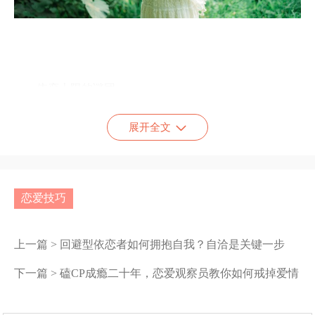
一、依恋上限的谜团
展开全文
依恋程度的根源
每个人对于亲密关系的依恋上限，往往取决于其对父母或
其他养育人的依恋程度。就像一个情感的标尺，我们在童
恋爱技巧
年时期与父母建立的依恋关系，成为了我们日后衡量亲密
关系的重要基准。
上一篇 >
回避型依恋者如何拥抱自我？自洽是关键一步
回避型依恋的形成
下一篇 >
磕CP成瘾二十年，恋爱观察员教你如何戒掉爱情
回避型依恋者，往往因为原生家庭中存在一些问题，导致
他们对父母的依恋程度较低。这种低依恋不仅影响了他们