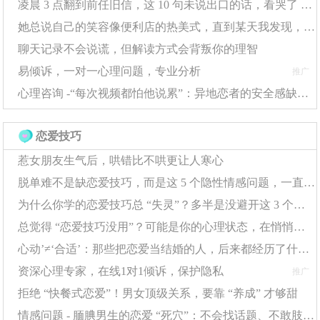
凌晨 3 点翻到前任旧信，这 10 句未说出口的话，看哭了 10000 人
已经根深蒂固，形成了对亲密关系的一种特定态度和感
她总说自己的笑容像便利店的热美式，直到某天我发现，那杯咖啡早就凉透了
受。
聊天记录不会说谎，但解读方式会背叛你的理智
易倾诉，一对一心理问题，专业分析
推广
依恋感受的成熟
心理咨询 -“每次视频都怕他说累”：异地恋者的安全感缺失，该怎么靠自己补回来？
当我们成年后，有能力独自生活时，对于依恋的感受也已
恋爱技巧
经成熟。但此时，我们很难再找到一个可以依赖十几年的
人，来重新建立等同于父母的依恋程度。因此，回避型依
惹女朋友生气后，哄错比不哄更让人寒心
恋者在面对伴侣时，往往难以产生深厚的情感依恋。
脱单难不是缺恋爱技巧，而是这 5 个隐性情感问题，一直在 “挡桃花”
为什么你学的恋爱技巧总 “失灵”？多半是没避开这 3 个隐形误区
总觉得 “恋爱技巧没用”？可能是你的心理状态，在悄悄拖后腿
三、与回避型依恋者相处的策略
心动’≠‘合适’：那些把恋爱当结婚的人，后来都经历了什么？
资深心理专家，在线1对1倾诉，保护隐私
推广
维持关系的挑战
拒绝 “快餐式恋爱”！男女顶级关系，要靠 “养成” 才够甜
与回避型依恋者相处，首先需要面对的是如何维持关系。
情感问题 - 腼腆男生的恋爱 “死穴”：不会找话题、不敢肢体接触？这样改超简单
由于他们对依恋的需求较低，你可能需要花费更多的时间