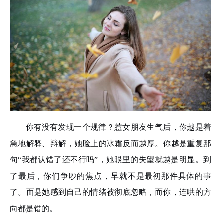
你有没有发现一个规律？惹女朋友生气后，你越是着
急地解释、辩解，她脸上的冰霜反而越厚。你越是重复那
句
“我都认错了还不行吗”，她眼里的失望就越是明显。到
了最后，你们争吵的焦点，早就不是最初那件具体的事
了。而是她感到自己的情绪被彻底忽略，而你，连哄的方
向都是错的。