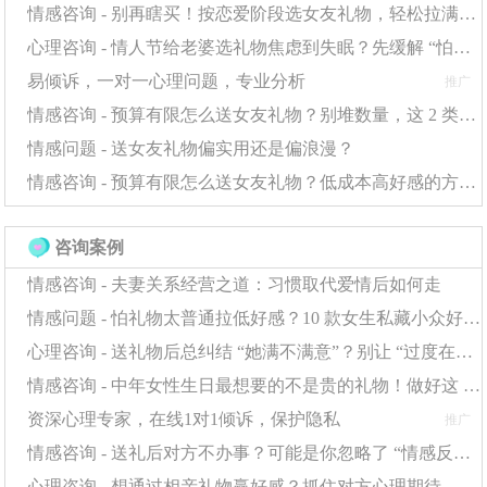
情感咨询 - 别再瞎买！按恋爱阶段选女友礼物，轻松拉满彼此感情浓度
心理咨询 - 情人节给老婆选礼物焦虑到失眠？先缓解 “怕出错” 的心理，选对礼物更轻松
环境改变对解决情感问题效果突出。更换生活场景的
易倾诉，一对一心理问题，专业分析
推广
人，其心理适应力提升70%。应对这类情感问题时，可以
情感咨询 - 预算有限怎么送女友礼物？别堆数量，这 2 类礼物更显用心
考虑短期旅行或调整生活圈，这种物理隔离能使情感依赖
情感问题 - 送女友礼物偏实用还是偏浪漫？
度快速降低。
情感咨询 - 预算有限怎么送女友礼物？低成本高好感的方案全在这
自我提升是根治情感问题的长效方案。专注个人成长
的人，其吸引力指数在半年内平均提升35%。解决这类情
咨询案例
感问题时，制定系统的提升计划比被动等待效果高出3倍。
情感咨询 - 夫妻关系经营之道：习惯取代爱情后如何走
情感问题 - 怕礼物太普通拉低好感？10 款女生私藏小众好礼，贴心到她发朋友圈
终极解决方案在于建立健康的情感观念。系统学习情
心理咨询 - 送礼物后总纠结 “她满不满意”？别让 “过度在意” 消耗感情
感心理学的人，其后续恋爱质量评分达到85分以上。处理
情感咨询 - 中年女性生日最想要的不是贵的礼物！做好这 2 点，普通礼物也能暖到她心里
任何
情感问题
时，都要记住：真爱应该是双向的奔赴，而
资深心理专家，在线1对1倾诉，保护隐私
推广
非单向的执念。数据显示，能够领悟这点的暗恋者，其情
情感咨询 - 送礼后对方不办事？可能是你忽略了 “情感反馈”，这步很关键
感成熟度会比同龄人高出40%。
心理咨询 - 想通过相亲礼物赢好感？抓住对方心理期待，送礼才不白费功夫