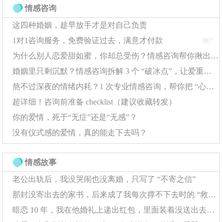
情感咨询
拒绝后能在一周内恢复社交活动的个体，其情感问题的后
这四种婚姻，趁早放手才是对自己负责
续影响降低65%。针对这类情感问题，推荐采用"21天习惯
1对1咨询服务，免费验证过去，满意才付款
推广
养成法"，通过建立新的生活规律来转移注意力，这种方法
为什么别人恋爱甜如蜜，你却总受伤？情感咨询帮你揪出 “情感盲区”
对80%的暗恋者都有效果。
婚姻里只剩沉默？情感咨询拆解 3 个 “破冰点”，让爱重新流动
持续寻找真爱是解决情感问题的终极方案。数据显
熬不过深夜的情绪内耗？1 次专业情感咨询，帮你把 “心结” 捋顺
超详细！咨询前准备 checklist（建议收藏转发）
示，保持积极社交的单身人士，其遇到合适伴侣的概率是
你的爱情，死于“无症”还是“无感”？
宅家人的3倍。在应对这类情感问题时，可以尝试每月参加
没有仪式感的爱情，真的能走下去吗？
2-3次社交活动，逐步扩大交际圈。值得注意的是，系统解
决情感问题的人，其后续恋爱质量普遍更高。
情感故事
生理因素在情感问题中扮演重要角色。脑科学研究表
老公出轨后，我没哭闹也没离婚，只写了 “不寄之信”
明，暗恋时多巴胺分泌量会激增300%，这种生理变化会严
那封没寄出去的家书，后来成了我每次撑不下去时的 “救命符”
重影响判断力。处理这类情感问题时，可以通过规律运动
暗恋 10 年，我在他婚礼上递出红包，里面装着没送出去的告白信
来平衡激素水平，每周3次有氧运动能使情绪稳定性提升4