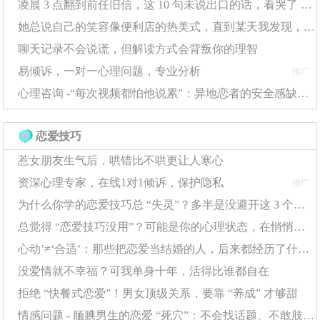
凌晨 3 点翻到前任旧信，这 10 句未说出口的话，看哭了 10000 人
5%。
她总说自己的笑容像便利店的热美式，直到某天我发现，那杯咖啡早就凉透了
聊天记录不会说谎，但解读方式会背叛你的理智
社交支持对缓解情感问题效果显著。拥有5个以上知心
易倾诉，一对一心理问题，专业分析
推广
朋友的人，其暗恋痛苦程度比孤独者低60%。面对情感问
心理咨询 -“每次视频都怕他说累”：异地恋者的安全感缺失，该怎么靠自己补回来？
题时，建议建立稳固的倾诉渠道，这种社会支持能使心理
压力降低50%以上。
恋爱技巧
认知重构技术能有效改善
情感问题
。心理学实验证
惹女朋友生气后，哄错比不哄更让人寒心
明，经过8周认知行为治疗的暗恋者，其非理性信念减少7
资深心理专家，在线1对1倾诉，保护隐私
推广
5%。解决这类情感问题时，可以采用"利弊分析法"，客观
为什么你学的恋爱技巧总 “失灵”？多半是没避开这 3 个隐形误区
总觉得 “恋爱技巧没用”？可能是你的心理状态，在悄悄拖后腿
评估暗恋对象的优缺点，这种方法能使执念程度降低5
心动’≠‘合适’：那些把恋爱当结婚的人，后来都经历了什么？
5%。
没爱情就不幸福？可我单身十年，活得比谁都自在
时间因素是处理情感问题的自然良药。统计显示，9
拒绝 “快餐式恋爱”！男女顶级关系，要靠 “养成” 才够甜
0%的暗恋情感会在6-12个月内自然淡化。在应对这类情感
情感问题 - 腼腆男生的恋爱 “死穴”：不会找话题、不敢肢体接触？这样改超简单