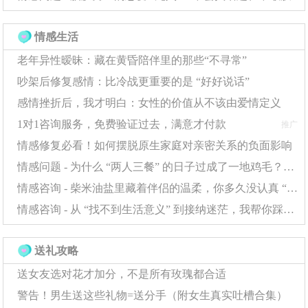
问题时，给自己设定3个月的观察期，期间避免重大决定，
这种缓冲策略能预防68%的冲动行为。
情感生活
老年异性暧昧：藏在黄昏陪伴里的那些“不寻常”
兴趣转移是应对情感问题的积极策略。培养新爱好的
吵架后修复感情：比冷战更重要的是 “好好说话”
人，其走出暗恋阴影的速度快40%。处理这类情感问题
感情挫折后，我才明白：女性的价值从不该由爱情定义
时，可以尝试学习新技能，这种正向投入能使自我价值感
1对1咨询服务，免费验证过去，满意才付款
推广
提升60%。
情感修复必看！如何摆脱原生家庭对亲密关系的负面影响
数字戒断有助于缓解情感问题。减少社交媒体使用能
情感问题 - 为什么 “两人三餐” 的日子过成了一地鸡毛？这些问题正在消耗你的幸福
使暗恋执着度降低50%。面对这类情感问题时，建议每天
情感咨询 - 柴米油盐里藏着伴侣的温柔，你多久没认真 “看见” 了？
限制社交软件使用在30分钟内，这种自律能使心理依赖程
情感咨询 - 从 “找不到生活意义” 到接纳迷茫，我帮你踩过这些坑
度显著下降。
送礼攻略
专业干预能加速情感问题的解决。接受心理咨询的暗
送女友选对花才加分，不是所有玫瑰都合适
恋者，其康复周期缩短至平均4-6周。处理顽固情感问题
警告！男生送这些礼物=送分手（附女生真实吐槽合集）
时，早期寻求专业帮助可预防85%的抑郁倾向。