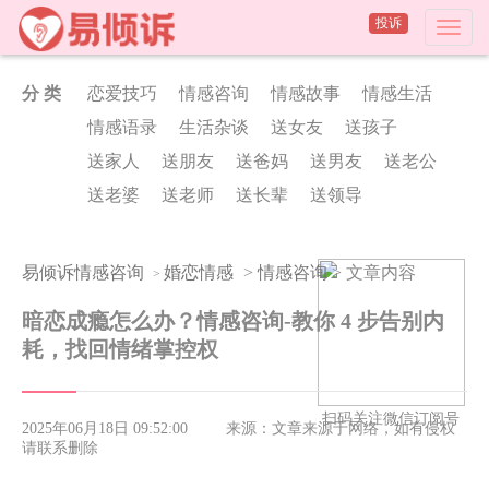
投诉
分 类
恋爱技巧
情感咨询
情感故事
情感生活
情感语录
生活杂谈
送女友
送孩子
送家人
送朋友
送爸妈
送男友
送老公
送老婆
送老师
送长辈
送领导
易倾诉情感咨询
婚恋情感
>
情感咨询
> 文章内容
>
暗恋成瘾怎么办？情感咨询-教你 4 步告别内
耗，找回情绪掌控权
扫码关注微信订阅号
2025年06月18日 09:52:00
来源：文章来源于网络，如有侵权
请联系删除