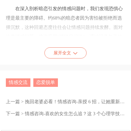
在深入剖析暗恋引发的情感问题时，我们发现恐惧心
理是最主要的障碍。约68%的暗恋者因为害怕被拒绝而选
择沉默，这种回避态度往往会让情感问题持续发酵。面对
这类情感问题，建议采用"情绪日记法"，通过记录每天的
心理变化来增强自我认知，这种方法能使情感问题的解决
展开全文
效率提升40%。
勇敢表达是突破暗恋困境的关键步骤。统计显示，主
动表白者的心理压力指数比沉默者低55%，即使遭遇拒
情感交流
恋爱脱单
绝，其情感问题的恢复周期也明显缩短。处理这类情感问
题时，可以选择非直接的表白方式，比如通过书信或共同
上一篇 >
挽回老婆必看！情感咨询-亲授 6 招，让她重新爱上你
好友传达心意，这种间接沟通的成功率比直接表白高出3
下一篇 >
情感咨询-喜欢的女生怎么追？这 3 个心理学技巧让她主动靠近你
0%。
心态调整是应对情感问题的重要环节。研究发现，被