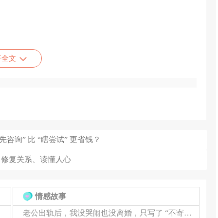
开全文
的争吵"对象指向最亲密的人
待会不自觉地提高
先咨询” 比 “瞎尝试” 更省钱？
！修复关系、读懂人心
和界限感会逐渐淡化
情感故事
老公出轨后，我没哭闹也没离婚，只写了 “不寄之信”
的自己"