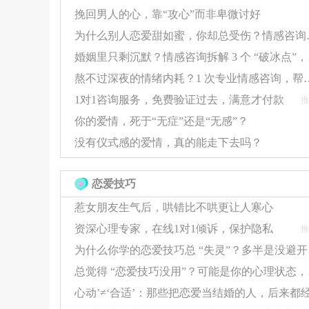
挽回男人的心，靠“攻心”而非卑微讨好
安全感的反向表达
为什么别人恋爱甜如
婚姻里只
争吵常常是对深层情感需求的一种扭曲表
熬不过深夜的情绪内耗？1 次专业情
1对1咨询服务，免费验证过去，满意才付款
推
例如：对方没有及时回应关心，真正在意
你的爱情，死于“无症”还是“无感”？
情绪爆发背后往往隐藏着对关系稳定性的
没有仪式感的爱情，真的能走下去吗？
争吵背后的心理类型分析
恋爱技巧
惹女朋友生气后，哄错比不哄更让人寒心
心理学依恋理论将人分为三种类型，不同类型
资深心理专家，在线1对1倾诉，保护隐私
推
安全型
：能相对理性地处理冲突，恢复
为什么你学
总觉得 
焦虑型
：通过"追问"和"确认"来缓解不