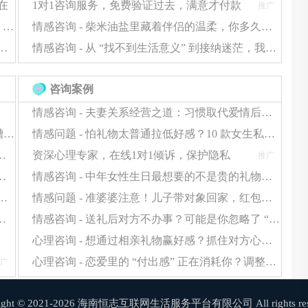
在
冷战
1对1咨询服务，免费验证过去，满意才付款
推广
拒绝 “快餐式恋爱”！男女顶级关系，要靠 “养成” 才够甜
情感咨询 - 柴米油盐里藏着伴侣的温柔，你多久没认真 “看见” 了？
和化解冲突。
爱 “死穴”：不会找话题、不敢肢体接触？这样改超简单
情感咨询 - 从 “找不到生活意义” 到接纳迷茫，我帮你踩过这些坑
咨询案例
情感咨询 - 夫妻关系经营之道：习惯取代爱情后如何走
警告！男生送这些礼物=送分手（附女生真实吐槽合集）
情感问题 - 怕礼物太普通拉低好感？10 款女生私藏小众好礼，贴心到她发朋友圈
式"的伴侣(如争吵后一起去吃特定食物)往往修复得更快
阶段选女友礼物，轻松拉满彼此感情浓度
资深心理专家，在线1对1倾诉，保护隐私
推广
眠？先缓解 “怕出错” 的心理，选对礼物更轻松
情感咨询 - 中年女性生日最想要的不是贵的礼物！做好这 2 点，普通礼物也能暖到她心里
被说 “不用心”？问题可能在 “包装和仪式感” 上
情感问题 - 准婆婆注意！儿子带对象回家，红包这么给避免情感小插曲
礼物？别堆数量，这 2 类礼物更显用心
情感咨询 - 送礼后对方不办事？可能是你忽略了 “情感反馈”，这步很关键
心理咨询 - 想通过相亲礼物赢好感？抓住对方心理期待，送礼才不白费功夫
心理咨询 - 恋爱里的 “付出感” 正在消耗你？调整心态，感情才能长久保鲜
广
情绪
right © 2021-2026 海南恒志互联网生活服务平台有限公司 All rights rese