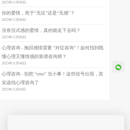
免费私聊
已倾听：163312分钟
2025年11月06日
你的爱情，死于“无症”还是“无感”？
简介
⭐️简介： 中国心理协会咨询师 家庭教育指导师 家庭婚姻咨询师 深耕心理领域12年，主修精神动力学、认知行为疗法（CBT）、情绪聚焦疗法、焦点短期治疗（SFBT）等。 ⭐️【情感话题】 婚外情、婚姻倦怠、再婚关系、情感挽回、择偶焦虑、失恋陪伴、离婚陪伴、婆媳关系 ⭐️【成长话题】 原生家庭、抑郁厌学休学家庭陪伴、童年寄养、父母离异创伤、人际关系困扰 ⭐️【情绪疏导】 抑郁、焦虑、双相情感障碍、惊恐发作、社交恐惧 （发作期，请前往三甲医院的精神科或心理科进行系统治疗） ⭐️温暖、尊重、包容、耐心、强大的共情，专业的能力，严谨的分析方式，为你解忧。 我在这儿等你，愿做那一盏灯，陪着你前行！
2025年11月06日
没有仪式感的爱情，真的能走下去吗？
悦心
3.3
¥
起
可接单
2025年11月06日
36岁
大专
天秤座
心理咨询 - 挽回感情需要 “对症咨询”！如何找到既
平台认证
焦虑及时疏导
3年咨冠🌠
婚恋关系修复
懂心理又懂情感的靠谱咨询师？
2025年11月04日
免费私聊
已倾听：1695490分钟
心理咨询 - 别把 “emo” 当小事！这些信号出现，其
实该找心理咨询了
简介
24-26年冠获529👑好评Top1官方人气热榜第1 🦄坚持做🈶“高质”咨询-心理疗愈🦄 🪷疗愈创伤-我们🉑给自己最好的爱🌠 及时陪伴解压解忧🎑咨询师排序参照夜我23点休 ❤️‍🔥心理健康是🈚️价之宝🔮★情绪情感个人成长类 🍀2026年夏 赴北京参与全国心理从业者交流 受邀参加专访。 👑525心理健康节咨询冠🇨🇳 世界精神卫生日咨询获冠🇨🇳 世界青少年心理健康套餐冠🇨🇳 2月6日心理健康对话套餐冠🇨🇳 3月25大学生心理健康教育冠🇨🇳 4月2世界 孤独症 咨询好评冠🇨🇳 12月5校园心理健康日套餐冠🇨🇳 国家一级普通话🇨🇳 声音悦耳 🪷🍀 🈶意义声音👉激活内在平静与愉悦🉐疗愈 👑教师节高考日咨询冠 报考辽师应用心理学硕士🌠 政治✅英语✅心理学专业课📚✅🌌过国家线🇨🇳 读万卷书不如✨行万里路 已走访法🇫🇷瑞士🇨🇭意大利🇮🇹等国内外知名城市 国家颁发全科教师资格证📚✅ 高级家庭教育指导师资格证✅ 高级婚姻情感咨询师资格证✅ 从事心理 教育工作12年+🍀⏰ 已在各平台帮助＞3500人🍀⏰ 👑多位来访原生家庭/婆媳/夫妻关系等🉐好评 👑2月14情人节咨询单好评冠🇨🇳 👑520、521告白季咨询额冠🇨🇳 👑七夕接单总额好评总量冠🇨🇳 24年 👑春节冠～三月冠6🎖四～六月冠15🎖 👑7～12月接单连获6冠🎖夜间咨询冠9🎖 25年 👑春节咨询大赛冠五1节冠 👑倾听达人10🎖荣耀之星16🎖 👑1-6月接单6连冠7-12月套餐6冠 🦄26年元旦🇨🇳3.5元单冠除夕套餐冠 👑五一节假🇨🇳3.5元时长好评套餐冠 👑1～6月3-3.4-3.5-3.9元好评量🥰🍀冠 👑7月4元情感情绪咨询🉐好评 做🉐高优质咨询 👑婚恋情感修复类🦄情绪管理类好评冠🏆 👑婚姻情感经营类🦄人际关系类好评冠🏆 👑情侣牵手复合类🦄家庭沟通类好评冠🏆 怎样能不与爱情擦肩而过? 🈶帮助易倾诉数对💞情侣提供👉约会技巧 ㊗️牵手㊗️复合 多名国内外婚姻情感🉐深度咨询 👑荣获最美咨询师Top1✅ 👑情绪管理类🦄心理成长套餐热销榜2冠🏆 👑人际关系类💞亲子家庭套餐热销榜2冠🏆 👑情感修复类💞情感经营套餐热销榜2冠🏆 👑重阳节/父亲节/母亲节好评冠 👉👉暖声好评全冠👇首连获🈵5期5星Top1 👑24年春节～25年春节~26年春节 👑首位咨询师🦄连年🦄连月🦄连获528冠✅ 👑24年春节咨询大赛获冠🔮 👑25年春节咨询大赛 获冠🔮 👑26年春节咨询人数套餐冠🔮 👑咨询＞2万8千小时Top1💐 👑咨询榜连续31月🈶Top1✅ 👑国际宽容日拥抱情人节套餐冠 👑国际大学生双12陪伴日套餐冠 别让自己消化所有委屈🈲 创伤修复需趁早需咨询经验❤️‍🔥及时倾诉☎️☎️☎️ 我在这里✅陪你一起慢慢走出不开心的日子🔮 👑首位文字语音套餐✨连获3年冠⏰⏰⏰ 官方🌠特邀嘉宾分享心理咨询师经验 ≥60分钟问题🉑深度咨询 避免思维断层🔥🔥🔥 多年问题套餐🉐精深更专业咨询⏰ 心理创伤修复要及时 趁早🌅 心理状态决定👇 倾诉👉清理内心垃圾🦄 ✨生命质量✅💎💎💎独特方法化抑郁焦虑内耗 ✨工作状态💹💫🔔㊙️独特方式带你进入潜意识 ✨生活幸福👩‍❤️‍💋‍👨了解最真实的你 ♨️ 最爱的人♥️ 不要压抑自己的感受🚦 人只有拥有更多“快乐”时刻🔮 你的🪷运气才会变得更好🌌 一天🀄最重要—敢于👏诉说自己♥️事 让内心深处声音得👉倾听🌌 🌅用真诚陪您度过人生中 每一个 孤单无助🚨灰暗🚨难熬🆘时刻🌅 👑获易倾诉平台一等奖＞50次🇨🇳 为确保接单质量 一人一日限一小时 23年完成北京【心理实操技能课程】✅ 💒多名家长打来帮孩子做心理疏导☎️ 🏡多名大学老师国内外博士研究生 考研考编考公国企来访们复购咨询☎️ 🏙️各地多名来访解决职场🎪困惑🉐好评 已接到来访从台湾澳门🇲🇴香港🇭🇰等地 人生海海人人皆有烦恼、崩溃目前已🈶多名🔥 来访从英🇬🇧美🇺🇸马来西亚🇲🇾柬埔寨🇰🇭泰🇹🇭 澳大利亚🇦🇺韩🇰🇷越南🇻🇳等国家打来多次咨询☎️⛳️ 咨询是学习 爱自己 ✅ 每一种情绪都值🉐被看见✅ 更美好成为平和的自己👏👏👏 🇨🇳人生很长 在心理需要的时候⚠️ 积极寻求帮助✅是强者的表现👍👍 文字套餐一经售出不予退款 18岁～60岁以上均有过咨询经验⏳骚扰平台封号
2025年11月04日
于永宗
1.6
¥
起
可接单
49岁
本科
双鱼座
平台认证
婚恋
情绪
职场
免费私聊
已倾听：122700分钟