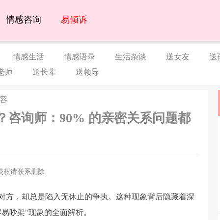
情感咨询
易倾诉
情感生活
情感语录
生活杂谈
送女友
送
老师
送长辈
送领导
内容
？咨询师：90% 的亲密关系问题都
侵权请联系删除
对方，却总是陷入无休止的争执。这种现象背后隐藏着深
容易吵架"现象的全面解析。