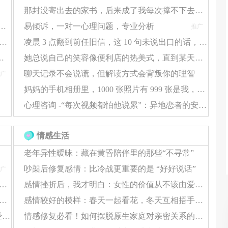
那封没寄出去的家书，后来成了我每次撑不下去时的 “救命符”
蜜，你却总受伤？情感咨询帮你揪出 “情感盲区”
易倾诉，一对一心理问题，专业分析
推广
剩沉默？情感咨询拆解 3 个 “破冰点”，让爱重新流动
凌晨 3 点翻到前任旧信，这 10 句未说出口的话，看哭了 10000 人
达
感咨询，帮你把 “心结” 捋顺
她总说自己的笑容像便利店的热美式，直到某天我发现，那杯咖啡早就凉透了
聊天记录不会说谎，但解读方式会背叛你的理智
广
的是被重视的程度
妈妈的手机相册里，1000 张照片有 999 张是我，却没有一张她自己
担忧
心理咨询 -“每次视频都怕他说累”：异地恋者的安全感缺失，该怎么靠自己补回来？
情感生活
老年异性暧昧：藏在黄昏陪伴里的那些“不寻常”
的人在冲突中有不同表现：
吵架后修复感情：比冷战更重要的是 “好好说话”
广
较快
的恋爱技巧总 “失灵”？多半是没避开这 3 个隐形误区
感情挫折后，我才明白：女性的价值从不该由爱情定义
“恋爱技巧没用”？可能是你的心理状态，在悄悄拖后腿
感情较好的模样：春天一起看花，冬天互相捂手，无需刻意庆祝每一天
安全感
心动’≠‘合适’：那些把恋爱当结婚的人，后来都经历了什么？
情感修复必看！如何摆脱原生家庭对亲密关系的负面影响