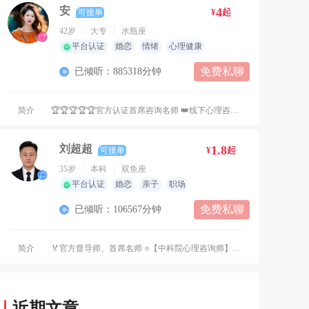
安
4
¥
起
可接单
42岁
大专
水瓶座
平台认证
婚恋
情绪
心理健康
免费私聊
已倾听：885318分钟
简介
🏆🏆🏆🏆🏆官方认证首席咨询名师 👑线下心理咨询工作室法人 👑正念冥想🧘修复身心能量 👑私人心理顾问💓个人成长 👑身心健康管理 🏆恋爱一对一指导 中国科学院心理研究所心理咨询师 印度梵语瑜伽培训学院高级理疗瑜伽 导师 中国医药教育协会身心保健师 中国职业经理人协会婚姻情感咨询师 中国职业经理人协会家庭教育指导师 💓运用技术：积极心理学、认知行为疗法、人本主义、中医心理治疗、瑜伽身心理疗、正念冥想🧘呼吸 💓【擅长领域】 健康话题: 抑郁焦虑，睡眠障碍，呼吸调整，亚健康理疗，中医手法按摩，躯体化症状等 情感话题：自我成长，婚恋关系，情感分析修复，情感挽回，择偶，社交恐惧等 情绪话题：暴躁易怒，强势，无主见，自卑敏感，迷茫，原生家庭探索疗愈赋能，性格调整，建立安全感等 教育话题：厌学，叛逆，亲子关系等 单次咨询时间建议60分钟。 💓确诊中度抑郁症、重度抑郁症、双相情感障碍或明显躯体化症状，请选择月套餐，有计划，有节奏，系统式的调整改善助于康复。 💗黄帝内经：人90%的疾病都是可以自愈的。 ❤中医治疗分三步进行： 第一步改变身体，有活下去的精力。 第二步调整潜意识，找到活下去的动力。 第三步设定具体行为，拥有活下去的能力。 💗情绪和器官之间存在双向影响的关系，长期负面情绪积累会导致器官功能异常、失衡，情绪无法自控。当身体无法承受住情绪了，便开始躯体化，各种失控，头晕头痛、手脚发麻、记忆力下降、注意力不集中、心慌、心跳加速、胸闷、呼吸不畅、感觉胸口像堵了块石头、暴饮暴食、腹泻、失眠或嗜睡、耳鸣、莫名想哭、易怒，四肢酸痛、情绪波动大等。通过针对性物理理疗，更快的调节代谢负面情绪，激活自身的“药田”，身心同治，早日恢复健康，实现身心自在的状态。 💓【工作理念】 真诚，无条件尊重接纳，我们所发生的一切都是给我们来悟的，你所排斥的是你所需要的，你所恐惧的，是你要去突破的。 心理咨询的目的应该是发展来访者的创造性潜力及完整人格。并不是使来访进入一种不可能的幸福状态，而是帮助他们树立一种面对苦难的、哲学式的耐心和坚定。——荣格 2025年新春1-2月荣获平台 荣耀之星达人🏆🏆🏆🏆🏆 公益倾听达人🏆🏆🏆🏆🏆 2025春节咨询大赛荣誉榜👑👑👑👑👑 2025年5月咨询榜第一名🏆🏆🏆🏆🏆 2025年6月咨询榜第一名🏆🏆🏆🏆🏆 2025年7月咨询榜第一名🏆🏆🏆🏆🏆 💓【咨询流程】 1.免费几句话仅简述问题，请下单咨询，全程保密，用心倾听，深入分析。 正规咨询倾诉。性配合、绿帽、伦理请移步。 免费6句话是简述问题和反馈的，无每日6句话免费咨询，相互尊重，相互理解，谢谢配合。 夜间咨询，请直接拨号。
刘超超
1.8
¥
起
可接单
35岁
本科
双鱼座
平台认证
婚恋
亲子
职场
免费私聊
已倾听：106567分钟
简介
🏅官方督导师、首席名师 ⭐【中科院心理咨询师】 擅长:敏感内耗、恋爱情感、婚姻家庭、职业发展、 亲子关系等情绪疏导及心理赋能。 线上平台累积10000+小时 线下实战经验1000+小时 ⭐【基层工作者】: 六年的社会工作者，丰富的基层工作经验，党支部委员，积极参与公共事业发展，不批判不评判原则耐心调解邻里矛盾，提供心里疏通及公共服务，维护公平、公正原则。 ⭐【退役军人事务员】: 负责退役军人政策咨询、心里疏导、职业规划、信访接待，权益保障、就业创业扶持！ ⭐【咨询风格】: 拥有六年社会工作经验，三年专业咨询师培训，二年实操经验。耐心的倾听您的描述，提供可靠的认知行为疗法，帮您走出困境！ ⭐有效的解决婚姻情感、家庭关系、学事业发展当中各种因素导致的精神焦虑、压抑、自卑、孤独等心理问题。
心因
2.5
¥
起
可接单
近期文章
53岁
本科
摩羯座