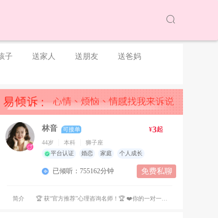
孩子
送家人
送朋友
送爸妈
林音
3
¥
起
可接单
44岁
本科
狮子座
平台认证
婚恋
家庭
个人成长
免费私聊
已倾听：755162分钟
简介
🏆 获“官方推荐”心理咨询名师！🏆 ❤️你的一对一私人心理咨询师！❤️ ❤️你的一对一私人情感指导师！❤️ ✨平台认证首席心理咨询名师！ ✨平台推荐首席情感导师！ ✨中国科学院心理咨询师！ ✨高级婚姻情感指导师！ ✨高级青少年成长指导师！ ✨高级占星师！ ㊗️ 2024年、2025年多次荣获平台咨询倾诉奖励！🔥🔥🔥 ㊗️2025年、2026年多月荣获平台咨询总排行榜榜一！🏆🏆🏆 ㊗️ 2024年到2026年，多次获得平台“官方推荐”“人气热榜”“优质口碑”等等！🏅🏅🏅 🏆2026年荣获“新春接单冲榜赛活动”第一名冠军！🏆🏆🏆 ❤️运用技术: 认知行为疗法、人本主义心理学、个体心理学、系统脱敏、原生家庭探索及疗愈。❤️ ㊙️ 星盘分析，关于你想知道的… ❤️我愿用最大的真诚，温柔耐心的倾听你所有的心事，给予你积极细致的回应！❤️ ❤️我愿用我的高能量和松弛感，传递给你一份心灵的温暖和安宁！❤️ ❤️我愿用我天生的积极乐观，温柔坚定的托举你，给你鼓励、勇气和信心，治愈你所有的疲惫！❤️ ❤️❤️❤️ 不管过去的你曾经历过什么， 也无论当下的你在何处， 或者未来的你将要去往何方， 请赐予我信任， 我愿成为你的树洞， 听你诉说一切的喜怒哀乐， 给予你温暖，化解你困惑， 真诚陪伴你温暖前行！ ❤️❤️❤️ ❤️擅长的领域: 恋爱婚姻 情绪疏导 两性关系 情感挽回 失恋陪护 焦虑缓解 亲子教育 家庭伦理 人际恐惧 自卑心理 压力疏导 职场困惑 ❤️ 咨询流程: 1，简述问题 2，下单咨询 3，全程保密，用心倾听，深入分析 4，回访 🈲 请不聊“性骚扰”！会直接拉黑！✖️ 🈲 请不要问平台以外的联系方式！平台会封号！📵