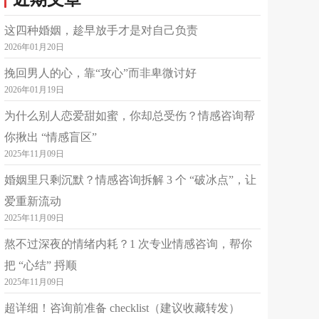
平台认证
婚恋
家庭
亲子
这四种婚姻，趁早放手才是对自己负责
免费私聊
已倾听：170153分钟
更多>
2026年01月20日
挽回男人的心，靠“攻心”而非卑微讨好
简介
🏆🏆🏆🏆🏆平台认证首席名师 💟2020年 职业人才认证管理中心 婚姻情感咨询师（高级） 💟2020年 职业人才认证管理中心 萨提亚咨询师（高级） 💟2020年 职业人才认证管理中心 催眠师（高级） 💟2021年 中国科学院心理研究所 心理咨询师培训合格证书 💟2021年 中国政法大学 人力资源管理与创新发展研究中心 中国国家人事人才培训网 岗位能力培训证书 倾听疗愈师 💟 2021年 中国心理卫生协会 倾听技能专项培训合格证书 🍁加入多家平台实现助人，取得一定成绩 🍁作为平台心理工作者，我严格遵守保密原则和咨询伦理，保护来访隐私，温暖的陪伴求助者，温柔而坚定的给予支持和帮助，愿我也能成为你专属的倾听者及解惑者，给你的情绪一处安放的港湾，从而有勇气继续面对生活 🍁如果您正面对婚姻、家庭或个人成长方面的挑战，欢迎与我联系，让我们一起探索解决方案，助您重拾幸福与和谐。 ✅ 下单流程 私密咨询，隐私保护。点击右上角“马上下单”，可选择图文/通话。复杂问题可选择套餐。
2026年01月19日
为什么别人恋爱甜如蜜，你却总受伤？情感咨询帮
华浥含
2
¥
起
可接单
你揪出 “情感盲区”
34岁
本科
天秤座
2025年11月09日
平台认证
职场
婚恋
个人成长
婚姻里只剩沉默？情感咨询拆解 3 个 “破冰点”，让
免费私聊
已倾听：3937分钟
爱重新流动
2025年11月09日
简介
✨中科院心理咨询培训 ✨演出经纪人员资格证 ✨三级公共营养师证书 ✨普通话一级乙等证书 ✨擅长领域✨ ✓婚恋情感 ✓情绪疏导 ✓职场问题 ✓人际关系 ✨咨询特点✨ 不贴标签→不批判→逻辑清晰→换位思考→善解人意 ✨咨询寄语✨ 每个人都需要释放情绪，这里是安全私密的地方，我愿做你心灵的陪伴者，耐心听你诉说你在生活中的心事、困惑、疲惫，帮助你走出迷茫困境 ✨个人经历✨ 在懵懵懂懂的年纪闯进娱乐圈，一路跌跌撞撞升级打怪，在职场中积累了丰富的经验，接触的人形形色色，阅人无数，一步步打磨与人相处的艺术，你的问题，我已经经历过了，可能几句话就能帮你指点迷津！ ✨咨询流程✨ 1.六句话简述问题→诚意咨询直接下单 2.如何下单→点右上角「马上下单」 3.30～45分钟初步交流体验→框架梳理
熬不过深夜的情绪内耗？1 次专业情感咨询，帮你
揭海鹰
1.8
¥
起
可接单
把 “心结” 捋顺
2025年11月09日
44岁
本科
金牛座
平台认证
婚恋
情绪
个人成长
超详细！咨询前准备 checklist（建议收藏转发）