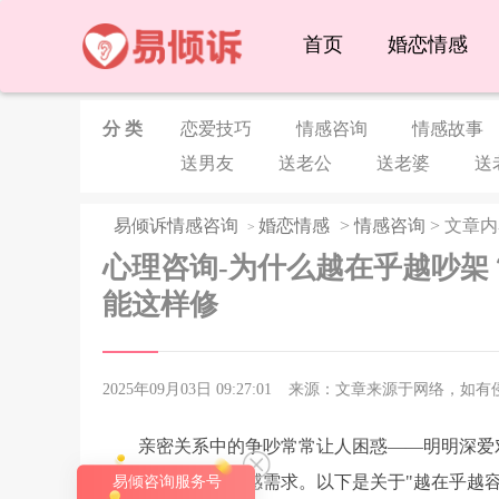
首页
婚恋情感
分 类
恋爱技巧
情感咨询
情感故事
送男友
送老公
送老婆
送
易倾诉情感咨询
婚恋情感
>
情感咨询
> 文章
>
心理咨询-为什么越在乎越吵架
能这样修
2025年09月03日 09:27:01
来源：文章来源于网络，如有
亲密关系中的争吵常常让人困惑——明明深爱
刻的心理机制和情感需求。以下是关于"越在乎越
易倾咨询服务号