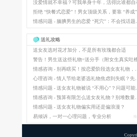
没爱情就不幸福？可我单身十年，活得比谁都自
回避型
：倾向于逃避冲突，可能表现为
了解自己与伴侣的依恋类型，能更有效地预防
情感问题 - 腼腆男生的恋
解决亲密关系冲突的实用方法
送礼攻略
建立良性冲突模式
送女友选对花才加分，不是所有玫瑰都合适
广州咨询师观察发现，那些有固定"和解仪
情感咨询 - 别再瞎买！按恋爱
心理咨询 - 情人节给老婆选礼物焦虑到失
这种模式创造了情绪缓冲的空间
情感问题 - 送女友礼物
情感咨询 - 预算有限怎么送女友
情绪调节技巧
情感问题 - 送女友礼物偏实用还是偏浪漫？
易倾诉，一对一心理问题，专业分析
推
"味觉调解法"等感官体验能快速平复激烈
给情绪一个冷却期，避免在激动时做决定
Copy