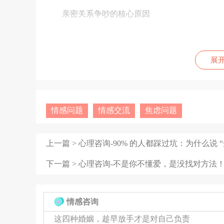
亲密关系争吵的核心原因
期待与现实的落差
展
心理学研究表明，78%的伴侣将"最激烈
随着关系亲密度的提升，我们对伴侣的期
情感问题
情感交流
焦虑问题
这种期待落差往往成为争吵的导火索
上一篇 >
心理咨询-90% 的人都踩过坑：为什么说 “
界限感的模糊化
下一篇 >
心理咨询-不是你不懂爱，是没找对方法
亲密关系发展到一定程度后，双方的分寸
我们不再谨慎考虑言行对伴侣的影响
情感咨询
这四种婚姻，趁早放手才是对自己负责
潜意识认为"无论如何对方都应该接纳真实