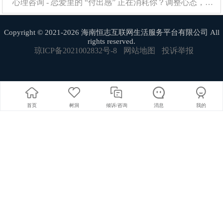
害怕什么丢脸，我脸都长这么丑了我还害怕丢？就这么丑
心理咨询 - 恋爱里的 “付出感” 正在消耗你？调整心态，感情才能长久保鲜
的一张脸我把他丢了又怎么样？所以如果你长的丑，那就
Copyright © 2021-2026 海南恒志互联网生活服务平台有限公司 All
要像一个真正有种的丑男一样去撩妹，而不要做个丑男还
rights reserved.
做个半吊子的丑男。
琼ICP备2021002832号-8
网站地图
投诉举报
首页
树洞
倾诉/咨询
消息
我的