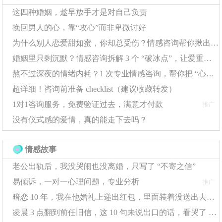
可以帮丑男找到妹子的，如果是因为有钱找到妹子，这个
这四种婚姻，趁早放手才是对自己负责
钱的数字可能会比较庞大，如果是这样的话，就没有什么
挽回男人的心，靠“攻心”而非卑微讨好
好讨论的，包括我刚才例举的这位朋友，也并不是什么大
为什么别人恋爱甜如蜜，你却总受伤？情感咨询帮你揪出 “情感盲区”
富大贵，所以并不是因为钱。
婚姻里只剩沉默？情感咨询拆解 3 个 “破冰点”，让爱重新流动
熬不过深夜的情绪内耗？1 次专业情感咨询，帮你把 “心结” 捋顺
其实有很多有感情经历的漂亮妹子，然后对象恰好又是帅
超详细！咨询前准备 checklist（建议收藏转发）
哥，结局又不是那么的完美，往往容易给帅哥去贴标签，
1对1咨询服务，免费验证过去，满意才付款
推广
帅哥都不靠谱都花心，当然她们这么想可能也是正确的是
没有仪式感的爱情，真的能走下去吗？
吧。在这种情况下，一个长得安全一些的，靠谱的同时有
一些其他内在幽默的男生，会更加容易进她们的法眼。
情感故事
老公出轨后，我没哭闹也没离婚，只写了 “不寄之信”
同时，其实丑男活了这么大，肯定也没有少听到别人对他
易倾诉，一对一心理问题，专业分析
推广
容貌的评价，多少还是有自知之明的，他知道自己在这方
暗恋 10 年，我在他婚礼上递出红包，里面装着没送出去的告白信
面不占优势，所以如果他还想撩妹的话，只能从其他方面
凌晨 3 点翻到前任旧信，这 10 句未说出口的话，看哭了 10000 人