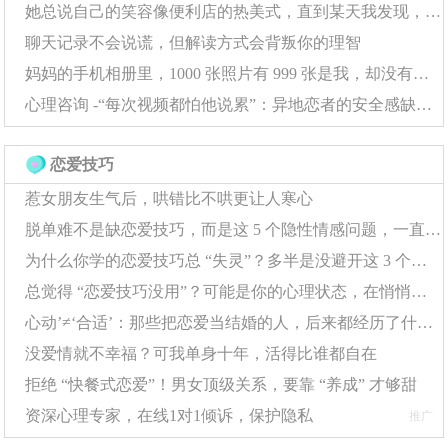
来入手，我没有办法让你看我看得很顺眼，我至少可以把
她总说自己的笑容像便利店的热美式，直到某天我发现，那杯咖啡早就凉透了
你逗得大笑，也可以让你跟我聊天的时候解开很多困惑，
聊天记录不会说谎，但解读方式会背叛你的理智
顺便也让你听到很多有趣的故事，慢慢的这张丑脸就看起
妈妈的手机相册里，1000 张照片有 999 张是我，却没有一张她自己
来不会那么丑，他会浮现出一种充满魅力的光芒。
心理咨询 -“每次视频都怕他说累”：异地恋者的安全感缺失，该怎么靠自己补回来？
恋爱技巧
就好比我开头举的朋友的例子，这个朋友虽然长得丑，但
是非常的风趣，即便是我，还有很多的同性朋友，都非常
惹女朋友生气后，哄错比不哄更让人寒心
乐于跟他聊天玩耍，他总能够给你很好的心情，以至于你
脱单难不是缺恋爱技巧，而是这 5 个隐性情感问题，一直在 “挡桃花”
忘记他这张丑脸，慢慢地喜欢这个人。说到这你不得不承
为什么你学的恋爱技巧总 “失灵”？多半是没避开这 3 个隐形误区
认，看脸的女生比起看脸的男生来说，简直少太多了。你
总觉得 “恋爱技巧没用”？可能是你的心理状态，在悄悄拖后腿
心动’≠‘合适’：那些把恋爱当结婚的人，后来都经历了什么？
今天要是换一个女生，她长得很丑，然后可以把你逗得很
没爱情就不幸福？可我单身十年，活得比谁都自在
开心，有另外一种魅力，你可能会欣赏，但还是很难做她
拒绝 “快餐式恋爱”！男女顶级关系，要靠 “养成” 才够甜
男朋友。但妹子是可以的。或者说可以的女生比可以的男
资深心理专家，在线1对1倾诉，保护隐私
推广
生是要多很多的。