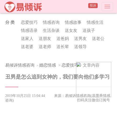
投诉
分 类
恋爱技巧
情感咨询
情感故事
情感生活
情感语录
生活杂谈
送女友
送孩子
送家人
送朋友
送爸妈
送男友
送老公
送老婆
送老师
送长辈
送领导
易倾诉情感咨询
婚恋情感
>
恋爱技巧
> 文章内容
>
丑男是怎么追到女神的，我们要向他们多学习
2019年10月25日 15:04:44
来源：易倾诉情感咨询(原墨香情感
扫码关注微信订阅号
咨询)