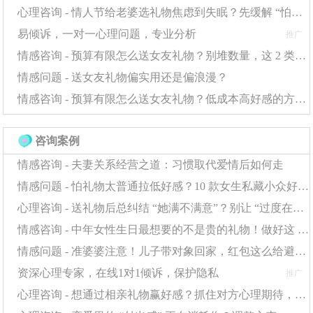
现了，然后后来想了很久才想起来，这是她之前加过的一
心理咨询 - 情人节给老婆选礼物焦虑到失眠？先缓解 “怕出错” 的心理，选对礼物更轻松
个妹子，当时那个妹子真的非常普通，他直接傻眼肠子都
易倾诉，一对一心理问题，专业分析
推广
悔青了。早干嘛去了！
情感咨询 - 预算有限怎么送女友礼物？别堆数量，这 2 类礼物更显用心
情感问题 - 送女友礼物偏实用还是偏浪漫？
所以有些女神还处在萌芽状态，被你遇见了，然后你又错
情感咨询 - 预算有限怎么送女友礼物？低成本高好感的方案全在这
过了，就不要怪自己有眼无珠。
咨询案例
最后还有一点，很多兄弟他看到一些长得特别漂亮的妹
情感咨询 - 夫妻关系经营之道：习惯取代爱情后如何走
子，她就有点望而却步，会打退堂鼓，心想她肯定有男朋
情感问题 - 怕礼物太普通拉低好感？10 款女生私藏小众好礼，贴心到她发朋友圈
友，她可能很多人追，应该看不上我，被拒绝会很丢脸，
心理咨询 - 送礼物后总纠结 “她满不满意”？别让 “过度在意” 消耗感情
要是每个男人都这么想的话，这些美女都会被你们害的单
情感咨询 - 中年女性生日最想要的不是贵的礼物！做好这 2 点，普通礼物也能暖到她心里
身。
情感问题 - 准婆婆注意！儿子带对象回家，红包这么给避免情感小插曲
资深心理专家，在线1对1倾诉，保护隐私
推广
但至少像我今天说的这一类丑男是不会这样想的，他不会
心理咨询 - 想通过相亲礼物赢好感？抓住对方心理期待，送礼才不白费功夫