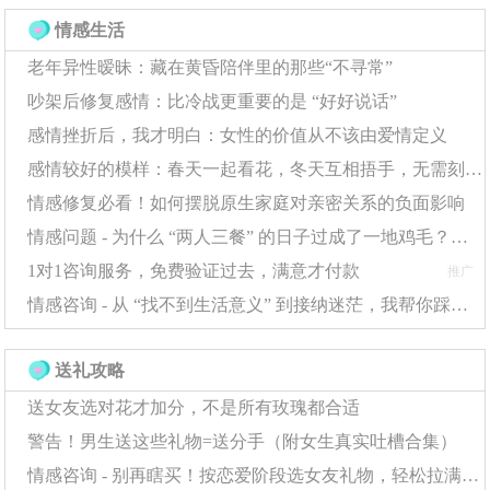
情感生活
所以长得丑也不是那么要命，最可怕的是这种兄弟，长相
老年异性暧昧：藏在黄昏陪伴里的那些“不寻常”
一般但自认为很帅，所以他在自己的内涵上才华上套路上
吵架后修复感情：比冷战更重要的是 “好好说话”
就没有那么的下功夫，结果到最后就高不成低不就。自己
感情挫折后，我才明白：女性的价值从不该由爱情定义
长得丑没关系，但是你得有眼光！什么意思？很多美女她
感情较好的模样：春天一起看花，冬天互相捂手，无需刻意庆祝每一天
不是天生就已经是个大美女了，很多是她拥有一个还不错
情感修复必看！如何摆脱原生家庭对亲密关系的负面影响
的资质，随着她慢慢接触越来越多的东西，开始喜欢打扮
情感问题 - 为什么 “两人三餐” 的日子过成了一地鸡毛？这些问题正在消耗你的幸福
梳妆，她的美才最后觉醒，所以你应该在这个妹子觉醒之
1对1咨询服务，免费验证过去，满意才付款
推广
前，就发现这个妹子其实资质不错，你在这个时候得到
情感咨询 - 从 “找不到生活意义” 到接纳迷茫，我帮你踩过这些坑
她，说不定哪一天她就不一样了。
送礼攻略
我有个不太会撩妹的发小，他是不太敢去认识美女的，所
送女友选对花才加分，不是所有玫瑰都合适
以他微信里面的妹子长得基本上都比较一般，但有一天，
警告！男生送这些礼物=送分手（附女生真实吐槽合集）
他刷朋友圈的时候，就发现怎么有一个这么漂亮的美女出
情感咨询 - 别再瞎买！按恋爱阶段选女友礼物，轻松拉满彼此感情浓度